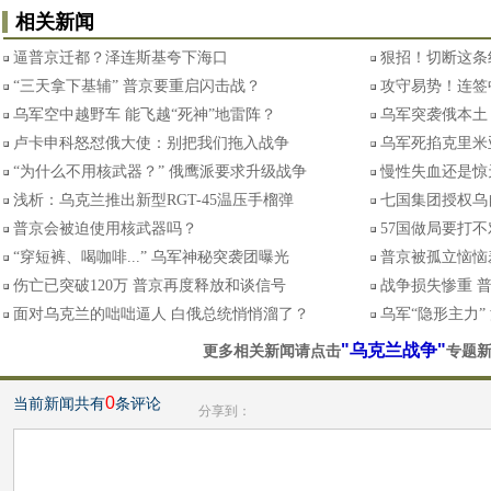
相关新闻
逼普京迁都？泽连斯基夸下海口
狠招！切断这条
“三天拿下基辅” 普京要重启闪击战？
攻守易势！连签
乌军空中越野车 能飞越“死神”地雷阵？
乌军突袭俄本土
卢卡申科怒怼俄大使：别把我们拖入战争
乌军死掐克里米
“为什么不用核武器？” 俄鹰派要求升级战争
慢性失血还是惊
浅析：乌克兰推出新型RGT-45温压手榴弹
七国集团授权乌
普京会被迫使用核武器吗？
57国做局要打
“穿短裤、喝咖啡...” 乌军神秘突袭团曝光
普京被孤立恼恼
伤亡已突破120万 普京再度释放和谈信号
战争损失惨重 
面对乌克兰的咄咄逼人 白俄总统悄悄溜了？
乌军“隐形主力
"乌克兰战争"
更多相关新闻请点击
专题
0
当前新闻共有
条评论
分享到：