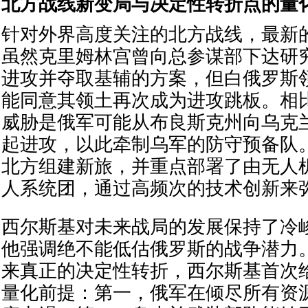
北方战线新变局与决定性转折点的量
针对外界高度关注的北方战线，最新
虽然克里姆林宫曾向总参谋部下达研
进攻并夺取基辅的方案，但白俄罗斯
能同意其领土再次成为进攻跳板。相
威胁是俄军可能从布良斯克州向乌克
起进攻，以此牵制乌军的防守预备队
北方组建新旅，并重点部署了由无人
人系统团，通过高频次的技术创新来
西尔斯基对未来战局的发展保持了冷
他强调绝不能低估俄罗斯的战争潜力
来真正的决定性转折，西尔斯基首次
量化前提：第一，俄军在倾尽所有资