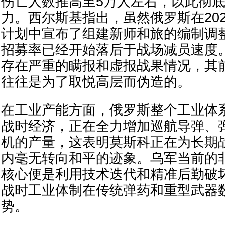
伤亡人数推高至5万人左右，以此彻
力。西尔斯基指出，虽然俄罗斯在20
计划中宣布了组建新师和旅的编制调
招募率已经开始落后于战场减员速度
存在严重的瞒报和虚报战果情况，其
往往是为了取悦高层而伪造的。
在工业产能方面，俄罗斯整个工业体
战时经济，正在全力增加巡航导弹、
机的产量，这表明莫斯科正在为长期
内毫无转向和平的迹象。乌军当前的
核心便是利用技术迭代和精准后勤破
战时工业体制在传统弹药和重型武器
势。