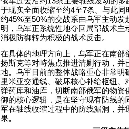
俄军过去沿约13条主要轴线发动的多
于现实全面收缩至约4至7条。与此同
约45%至50%的交战系由乌军主动
明，乌军正系统性地夺回局部战术主
消极防御转为积极的战术反击。
在具体的地理方向上，乌军正在南部
扬斯克等对峙焦点推进清剿行动，并
地。乌军目前的整体战略重心非常明
里米亚交通线、破坏核心补给枢纽、
弹药库和油库，切断南部俄军的物资
御的核心逻辑，是在坚守现有防线的
军在轴线收缩过程中的防线漏洞，并
果。