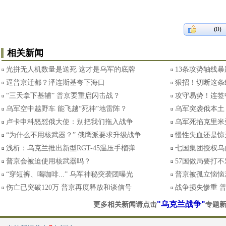
(0)
相关新闻
光拼无人机数量是送死 这才是乌军的底牌
13条攻势轴线暴
逼普京迁都？泽连斯基夸下海口
狠招！切断这条
“三天拿下基辅” 普京要重启闪击战？
攻守易势！连签
乌军空中越野车 能飞越“死神”地雷阵？
乌军突袭俄本土
卢卡申科怒怼俄大使：别把我们拖入战争
乌军死掐克里米
“为什么不用核武器？” 俄鹰派要求升级战争
慢性失血还是惊
浅析：乌克兰推出新型RGT-45温压手榴弹
七国集团授权乌
普京会被迫使用核武器吗？
57国做局要打
“穿短裤、喝咖啡...” 乌军神秘突袭团曝光
普京被孤立恼恼
伤亡已突破120万 普京再度释放和谈信号
战争损失惨重 
"乌克兰战争"
更多相关新闻请点击
专题