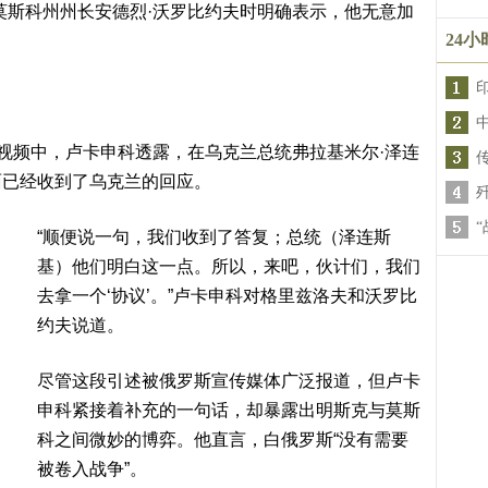
莫斯科州州长安德烈·沃罗比约夫时明确表示，他无意加
24
o》发布的视频中，卢卡申科透露，在乌克兰总统弗拉基米尔·泽连
面已经收到了乌克兰的回应。
“顺便说一句，我们收到了答复；总统（泽连斯
基）他们明白这一点。所以，来吧，伙计们，我们
去拿一个‘协议’。”卢卡申科对格里兹洛夫和沃罗比
约夫说道。
尽管这段引述被俄罗斯宣传媒体广泛报道，但卢卡
申科紧接着补充的一句话，却暴露出明斯克与莫斯
科之间微妙的博弈。他直言，白俄罗斯“没有需要
被卷入战争”。