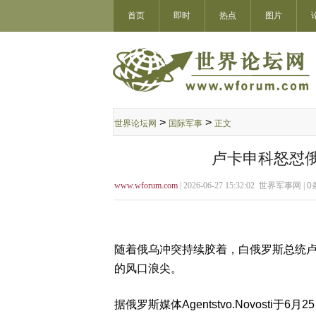
首页
即时
热点
图片
>
>
世界论坛网
国际军事
正文
卢卡申科怒怼
www.wforum.com
| 2026-06-27 15:32:02 世界军事网 |
0
随着俄乌冲突持续胶着，白俄罗斯总统
的风口浪尖。
据俄罗斯媒体Agentstvo.Novost