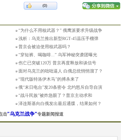
(0)
“为什么不用核武器？” 俄鹰派要求升级战争
浅析：乌克兰推出新型RGT-45温压手榴弹
普京会被迫使用核武器吗？
“穿短裤、喝咖啡...” 乌军神秘突袭团曝光
伤亡已突破120万 普京再度释放和谈信号
面对乌克兰的咄咄逼人 白俄总统悄悄溜了？
“现代版特洛伊木马”的搏杀来了
网
俄“末日电台”发20条密令 北约怒斥自导自演
“战斗民族”被炸急眼了？普京主动求和
泽连斯基向白俄发出最后通牒，结果如何？
"乌克兰战争"
点击
专题新闻报道