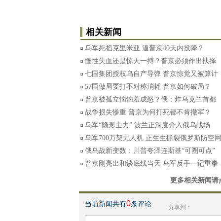
相关新闻
乌军死掐克里米亚 逼普京40天内投降？
慢性失血还是惊天一搏？普京必须作出抉择
七国集团授权乌自产导弹 普京惊觉又被算计
57国做局要打不对称消耗 普京如何破局？
普京被孤立恼恼羞成怒？俄：炸乌克兰首都
战争损失惨重 普京为何打死都不肯撤军？
乌军“隐形主力” 波兰正深度介入俄乌战场
乌军700万架无人机 正生生撕裂俄罗斯防空
俄乌战新变数：川普夸泽连斯基“可圈可点”
普京刚亮出和谈底线当天 乌军反手一记重拳
更多相关新闻请
0
当前新闻共有
条评论
分享到：