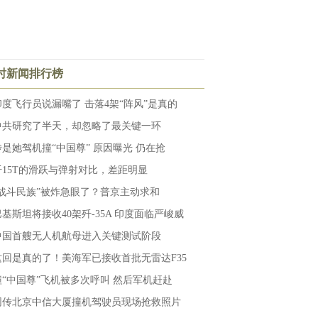
小时新闻排行榜
印度飞行员说漏嘴了 击落4架“阵风”是真的
中共研究了半天，却忽略了最关键一环
传是她驾机撞“中国尊” 原因曝光 仍在抢
歼15T的滑跃与弹射对比，差距明显
“战斗民族”被炸急眼了？普京主动求和
巴基斯坦将接收40架歼-35A 印度面临严峻威
中国首艘无人机航母进入关键测试阶段
这回是真的了！美海军已接收首批无雷达F35
撞“中国尊”飞机被多次呼叫 然后军机赶赴
网传北京中信大厦撞机驾驶员现场抢救照片