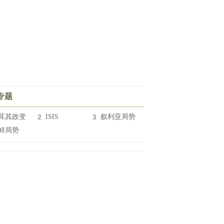
专题
耳其政变
2
ISIS
3
叙利亚局势
鲜局势