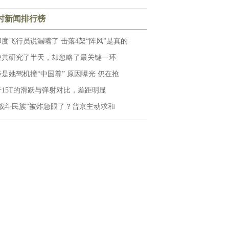
小时新闻排行榜
印度飞行员说漏嘴了 击落4架“阵风”是真的
中共研究了半天，却忽略了最关键一环
传是她驾机撞“中国尊” 原因曝光 仍在抢
歼15T的滑跃与弹射对比，差距明显
“战斗民族”被炸急眼了？普京主动求和