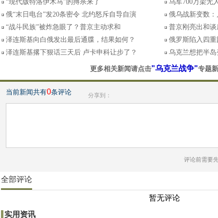
“现代版特洛伊木马”的搏杀来了
乌军700万架无
俄“末日电台”发20条密令 北约怒斥自导自演
俄乌战新变数：
“战斗民族”被炸急眼了？普京主动求和
普京刚亮出和谈
泽连斯基向白俄发出最后通牒，结果如何？
俄罗斯陷入四重
泽连斯基撂下狠话三天后 卢卡申科让步了？
乌克兰想把半岛
"乌克兰战争"
更多相关新闻请点击
专题
0
当前新闻共有
条评论
分享到：
评论前需要
全部评论
暂无评论
实用资讯