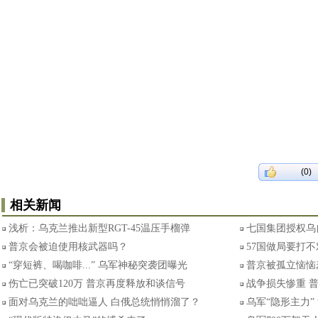
(0)
相关新闻
浅析：乌克兰推出新型RGT-45温压手榴弹
七国集团授权乌
普京会被迫使用核武器吗？
57国做局要打
“穿短裤、喝咖啡...” 乌军神秘突袭团曝光
普京被孤立恼恼
伤亡已突破120万 普京再度释放和谈信号
战争损失惨重 
面对乌克兰的咄咄逼人 白俄总统悄悄溜了？
乌军“隐形主力