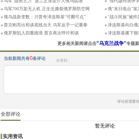
乌军“隐形主力” 波兰正深度介入俄乌战场
“现代版特洛伊
乌军700万架无人机 正生生撕裂俄罗斯防空网
俄“末日电台”发
俄乌战新变数：川普夸泽连斯基“可圈可点”
“战斗民族”被
普京刚亮出和谈底线当天 乌军反手一记重拳
泽连斯基向白俄
俄罗斯陷入四重困境 普京再次呼吁和谈
泽连斯基撂下狠
"乌克兰战争"
更多相关新闻请点击
专题
0
当前新闻共有
条评论
分享到：
评论前需要
全部评论
暂无评论
实用资讯