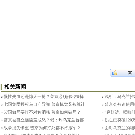
(0)
相关新闻
慢性失血还是惊天一搏？普京必须作出抉择
浅析：乌克兰推出
七国集团授权乌自产导弹 普京惊觉又被算计
普京会被迫使用
57国做局要打不对称消耗 普京如何破局？
“穿短裤、喝咖啡
普京被孤立恼恼羞成怒？俄：炸乌克兰首都
伤亡已突破120
战争损失惨重 普京为何打死都不肯撤军？
面对乌克兰的咄