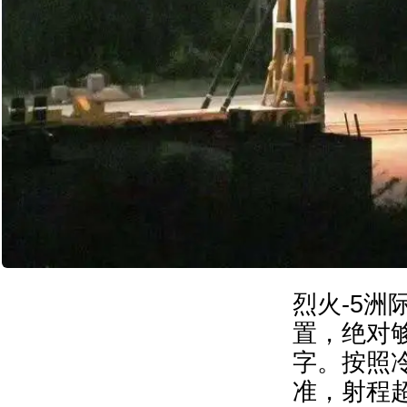
烈火-5洲
置，绝对够
字。按照
准，射程超