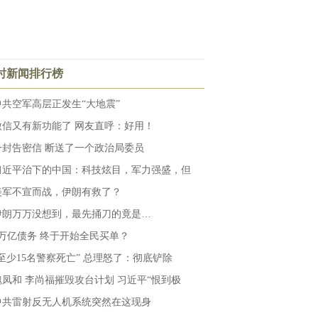
小时新闻排行榜
中共空军高层正发生“大地震”
微信又有新功能了 网友直呼：好用！
一封告密信 断送了一个政治局委员
习近平治下的中国：科技炫目，军力强盛，但
美军不宣而战，伊朗有救了？
伊朗万万没想到，最先捅刀的竟是…
6万亿债务 终于开始全民买单？
“至少15名警察死亡” 总理怒了：彻底铲除
魏凤和 李尚福摧毁攻台计划 习近平“恨到极
中共雷射反无人机系统突然在这现身