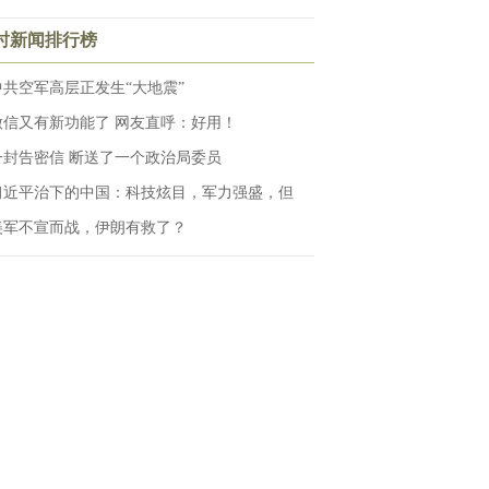
小时新闻排行榜
中共空军高层正发生“大地震”
微信又有新功能了 网友直呼：好用！
一封告密信 断送了一个政治局委员
习近平治下的中国：科技炫目，军力强盛，但
美军不宣而战，伊朗有救了？