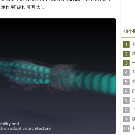
际作用“被过度夸大”。
48