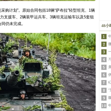
坦克采购计划”。原始合同包括18辆“萨布拉”轻型坦克、1辆
”火力支援车、2辆装甲运兵车、3辆坦克运输车以及5套狙
合同仍未完成。
48