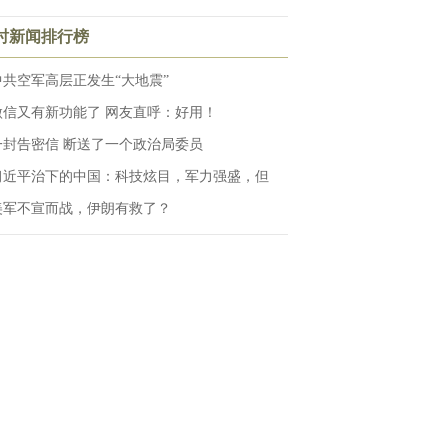
小时新闻排行榜
中共空军高层正发生“大地震”
微信又有新功能了 网友直呼：好用！
一封告密信 断送了一个政治局委员
习近平治下的中国：科技炫目，军力强盛，但
美军不宣而战，伊朗有救了？