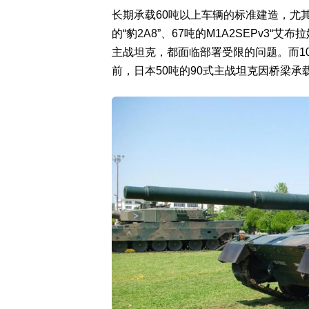
长期承载60吨以上车辆的标准建造，尤
的“豹2A8”、67吨的M1A2SEPv3“艾布
主战坦克，都面临部署受限的问题。而1
前，日本50吨的90式主战坦克因桥梁