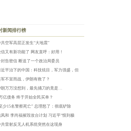
小时新闻排行榜
中共空军高层正发生“大地震”
微信又有新功能了 网友直呼：好用！
一封告密信 断送了一个政治局委员
习近平治下的中国：科技炫目，军力强盛，但
美军不宣而战，伊朗有救了？
伊朗万万没想到，最先捅刀的竟是…
6万亿债务 终于开始全民买单？
“至少15名警察死亡” 总理怒了：彻底铲除
魏凤和 李尚福摧毁攻台计划 习近平“恨到极
中共雷射反无人机系统突然在这现身