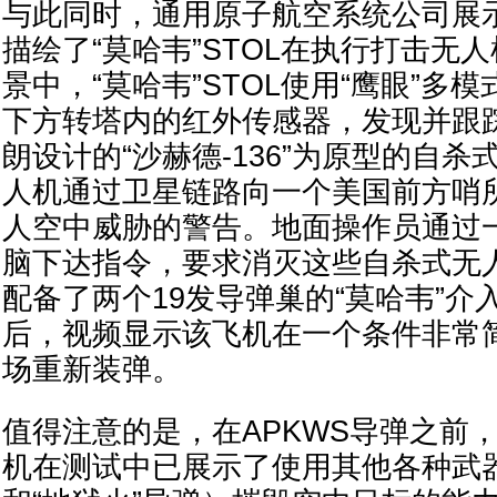
与此同时，通用原子航空系统公司展示
描绘了“莫哈韦”STOL在执行打击无
景中，“莫哈韦”STOL使用“鹰眼”多
下方转塔内的红外传感器，发现并跟
朗设计的“沙赫德-136”为原型的自
人机通过卫星链路向一个美国前方哨
人空中威胁的警告。地面操作员通过
脑下达指令，要求消灭这些自杀式无
配备了两个19发导弹巢的“莫哈韦”介
后，视频显示该飞机在一个条件非常
场重新装弹。
值得注意的是，在APKWS导弹之前，
机在测试中已展示了使用其他各种武器（