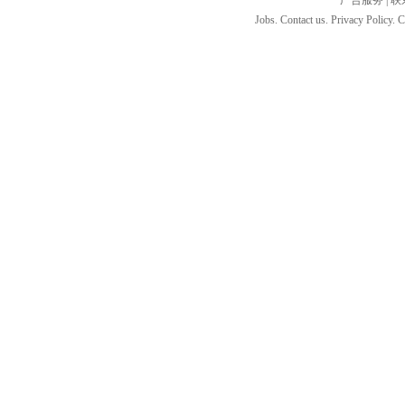
广告服务
|
联
Jobs. Contact us. Privacy Policy