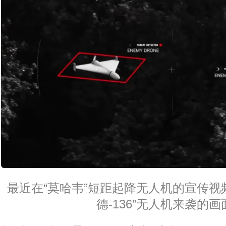
最近在“莫哈韦”短距起降无人机的宣传视
德-136”无人机来袭的画