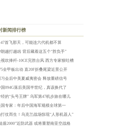
小时新闻排行榜
F-47首飞那天，可能连六代机都不算
伊朗越打越凶 背后藏着这五个“胜负手”
央视吹捧歼-10CE完胜台风 西方专家狠吐槽
075全甲板出动 直20F折叠尾梁近景公开
川习会后中美夏威夷密会 释放重磅信号
中国094G落后美国半世纪，真该换代了
曾经的“头号王牌” 乌军第47机步旅在哪儿
美国专家：年后中国海军规模全球第一
为打仗而生！乌克兰战场惊现“人形机器人”
“陆盾2000”近防武器 或将重塑南亚空战格