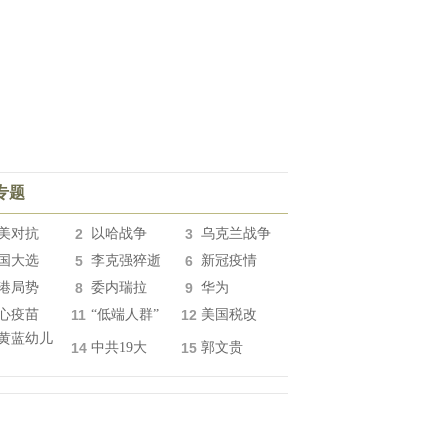
专题
美对抗
2
以哈战争
3
乌克兰战争
国大选
5
李克强猝逝
6
新冠疫情
港局势
8
委内瑞拉
9
华为
心疫苗
11
“低端人群”
12
美国税改
黄蓝幼儿
14
中共19大
15
郭文贵