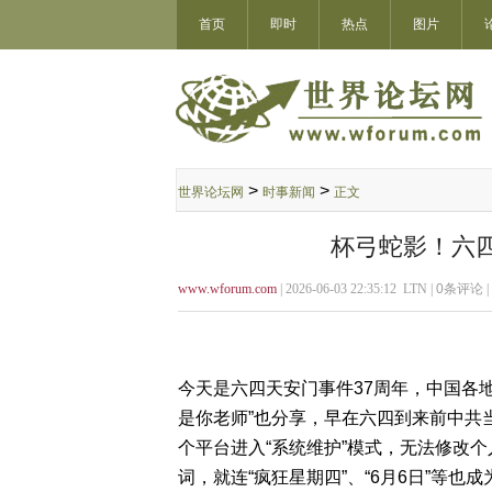
首页
即时
热点
图片
>
>
世界论坛网
时事新闻
正文
杯弓蛇影！六四
www.wforum.com
| 2026-06-03 22:35:12 LTN |
0
条评论 |
今天是六四天安门事件37周年，中国各
是你老师”也分享，早在六四到来前中共
个平台进入“系统维护”模式，无法修改个
词，就连“疯狂星期四”、“6月6日”等也