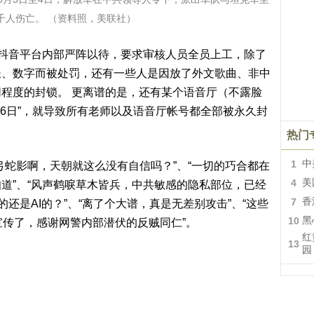
千人伤亡。 （资料照，美联社）
指抖音平台内部严阵以待，要求审核人员全员上工，除了
长、数字而被处罚，还有一些人是因放了外文歌曲、非中
程度的封锁。 更离谱的是，还有某个语音厅（不露脸
月6日”，就导致所有老师以及语音厅帐号都全部被永久封
热门
1
中
弓蛇影啊，天朝就这么没有自信吗？”、“一切的巧合都在
4
美
道”、“风声鹤唳草木皆兵，中共敏感的隐私部位，已经
7
香
还是AI的？”、“离了个大谱，真是无差别攻击”、“这些
10
黑
宣传了，感谢网警内部潜伏的反贼同仁”。
红
13
园