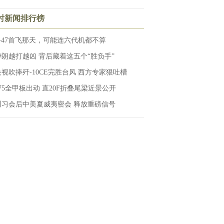
小时新闻排行榜
F-47首飞那天，可能连六代机都不算
伊朗越打越凶 背后藏着这五个“胜负手”
央视吹捧歼-10CE完胜台风 西方专家狠吐槽
075全甲板出动 直20F折叠尾梁近景公开
川习会后中美夏威夷密会 释放重磅信号