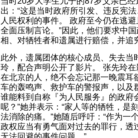
当时20岁大学生儿子的87岁父亲已经
出：“这是当时政府所引发、违反宪
人民权利的事件。 政府至今仍在逃
全面压制言论。”因此，他们要求中
相、对牺牲者和遗属进行赔偿，并追
此外，遗属团体的核心成员、失去当时
玲，配合声明公开了影片。 张先玲在
在北京的人，绝不会忘记那一晚震耳
车的轰鸣声、救护车的警报声，以及
谁能料到自称『为人民服务』的政府
呢？”她并表示：“家人等的牺牲，是
法消除的痛。”她随后呼吁：“作为一
政权应当有勇气面对过去的罪行，透
无法回避的事件问题。”