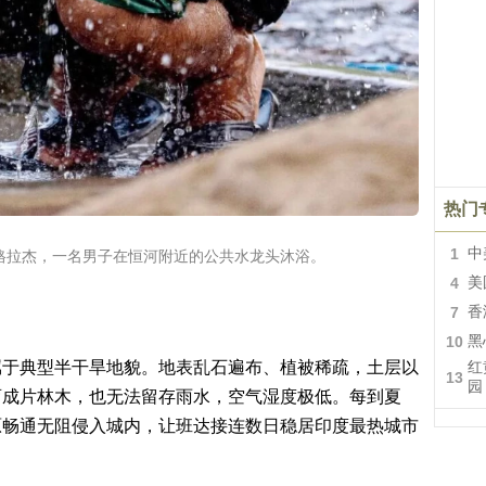
热门
1
中
亚格拉杰，一名男子在恒河附近的公共水龙头沐浴。
4
美
7
香
10
黑
属于典型半干旱地貌。地表乱石遍布、植被稀疏，土层以
红
13
园
育成片林木，也无法留存雨水，空气湿度极低。每到夏
原畅通无阻侵入城内，让班达接连数日稳居印度最热城市