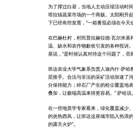
为了撑过白昼，当地人主动压缩活动时
塔拉镇蔬菜市场的一个商贩。太阳刚升
下已经有些发蔫，“一箱番茄必须在今天
在巴赫杜村，村民普拉赫拉德·瓦尔米基
温、缺水和农作物歉收引发的各种投诉。
基说，“是时候认真对待这个问题了，否
班达农业大学气象系负责人迪内什·萨哈
层推手。合法与非法的采矿活动加速了
分保持能力；碎石厂产生的粉尘覆盖地表
叠加，让极端高温来得更容易。” 萨哈说
在一些地质学专家看来，绿化覆盖减少
的炎热西风，让班达这座城市陷入热浪的
的露天火炉”。