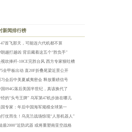
小时新闻排行榜
F-47首飞那天，可能连六代机都不算
伊朗越打越凶 背后藏着这五个“胜负手”
央视吹捧歼-10CE完胜台风 西方专家狠吐槽
075全甲板出动 直20F折叠尾梁近景公开
川习会后中美夏威夷密会 释放重磅信号
中国094G落后美国半世纪，真该换代了
曾经的“头号王牌” 乌军第47机步旅在哪儿
美国专家：年后中国海军规模全球第一
为打仗而生！乌克兰战场惊现“人形机器人”
“陆盾2000”近防武器 或将重塑南亚空战格