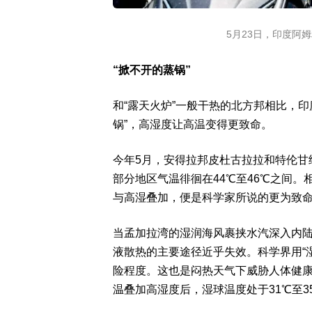
5月23日，印度阿
“掀不开的蒸锅”
和“露天火炉”一般干热的北方邦相比，
锅”，高湿度让高温变得更致命。
今年5月，安得拉邦皮杜古拉拉和特伦甘纳
部分地区气温徘徊在44℃至46℃之间
与高湿叠加，便是科学家所说的更为致命
当孟加拉湾的湿润海风裹挟水汽深入内
液散热的主要途径近乎失效。科学界用“
险程度。这也是闷热天气下威胁人体健康
温叠加高湿度后，湿球温度处于31℃至