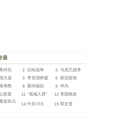
专题
美对抗
2
以哈战争
3
乌克兰战争
国大选
5
李克强猝逝
6
新冠疫情
港局势
8
委内瑞拉
9
华为
心疫苗
11
“低端人群”
12
美国税改
黄蓝幼儿
14
中共19大
15
郭文贵