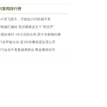
小时新闻排行榜
F-47首飞那天，可能连六代机都不算
伊朗越打越凶 背后藏着这五个“胜负手”
央视吹捧歼-10CE完胜台风 西方专家狠吐槽
075全甲板出动 直20F折叠尾梁近景公开
川习会后中美夏威夷密会 释放重磅信号