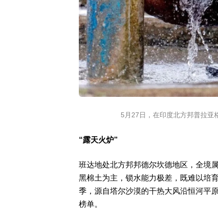
5月27日，在印度北方邦普拉
“露天火炉”
班达地处北方邦邦德尔坎德地区，全境
黑棉土为主，锁水能力极差，既难以培
季，源自塔尔沙漠的干热大风沿恒河平
榜单。