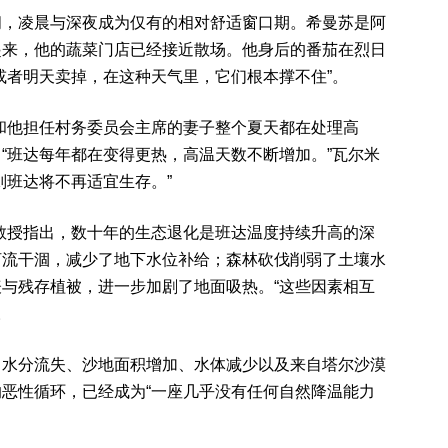
间，凌晨与深夜成为仅有的相对舒适窗口期。希曼苏是阿
起来，他的蔬菜门店已经接近散场。他身后的番茄在烈日
或者明天卖掉，在这种天气里，它们根本撑不住”。
和他担任村务委员会主席的妻子整个夏天都在处理高
“班达每年都在变得更热，高温天数不断增加。”瓦尔米
则班达将不再适宜生存。”
教授指出，数十年的生态退化是班达温度持续升高的深
河流干涸，减少了地下水位补给；森林砍伐削弱了土壤水
与残存植被，进一步加剧了地面吸热。“这些因素相互
。
、水分流失、沙地面积增加、水体减少以及来自塔尔沙漠
恶性循环，已经成为“一座几乎没有任何自然降温能力