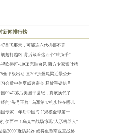
小时新闻排行榜
F-47首飞那天，可能连六代机都不算
伊朗越打越凶 背后藏着这五个“胜负手”
央视吹捧歼-10CE完胜台风 西方专家狠吐槽
075全甲板出动 直20F折叠尾梁近景公开
川习会后中美夏威夷密会 释放重磅信号
中国094G落后美国半世纪，真该换代了
曾经的“头号王牌” 乌军第47机步旅在哪儿
美国专家：年后中国海军规模全球第一
为打仗而生！乌克兰战场惊现“人形机器人”
“陆盾2000”近防武器 或将重塑南亚空战格