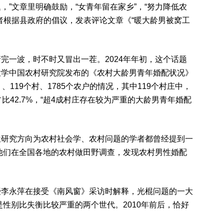
”文章里明确鼓励，“女青年留在家乡”，“努力降低农
者根据县政府的倡议，发表评论文章《“暖大龄男被窝工
完一波，时不时又冒出一茬。2024年年初，这个话题
大学中国农村研究院发布的《农村大龄男青年婚配状况》
119个村、1785个农户的情况，其中119个村庄中，
比42.7%，“超4成村庄存在较为严重的大龄男青年婚配
位研究方向为农村社会学、农村问题的学者都曾经提到一
，他们在全国各地的农村做田野调查，发现农村男性婚配
授李永萍在接受《南风窗》采访时解释，光棍问题的一大
是性别比失衡比较严重的两个世代。2010年前后，恰好