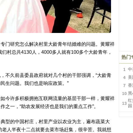
，专门研究怎么解决村里大龄青年结婚难的问题。黄耀祥
村总共4130人，4000多人就有100多个大龄青年，
热门
1
中
，不久前县委县政府就对几个村的干部强调，“大龄青
4
美
民生问题。我们也是响应政策。”
7
香
10
黑
和如今许多积极拥抱互联网流量的基层干部一样，黄耀祥
红
13
园
作之一，“助农发展经济也是我们的重点工作”。
个典型的中国村庄，村里产业以农业为主，遍布蔬菜大
的老人半夜十二点就要去菜市场赶集，很辛苦。我就想