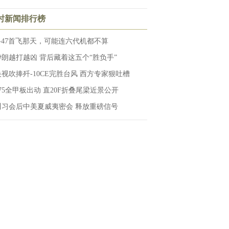
小时新闻排行榜
F-47首飞那天，可能连六代机都不算
伊朗越打越凶 背后藏着这五个“胜负手”
央视吹捧歼-10CE完胜台风 西方专家狠吐槽
075全甲板出动 直20F折叠尾梁近景公开
川习会后中美夏威夷密会 释放重磅信号