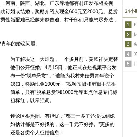
里，河南、陕西、湖北、广东等地都有村庄发布相关视
24
订婚或结婚，奖励介绍人现金600元至2000元。悬赏
村男性婚配难已经越来越普遍。村干部们只能想尽办法，
岁青年的婚恋问题。
为了解决这一大难题，一个多月前，黄耀祥决定替
他们公开征婚。4月15日，他正式在短视频平台发
布一份“脱单悬赏”，“ 谁能为我村未婚男青年说个
媳妇，奖励现金1000元！”视频拍摄和剪辑手法很
简单，只有“脱单悬赏”和1000元等重点信息专门标
粗标红，以示强调。
评论区很热闹。有担忧，“都三十多了还没找到媳
妇估计都是不好找的，这一千元不好挣。”更多的
还是各类个人征婚信息：