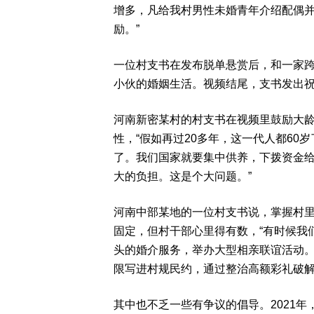
增多，凡给我村男性未婚青年介绍配偶并
励。”
一位村支书在发布脱单悬赏后，和一家
小伙的婚姻生活。视频结尾，支书发出
河南新密某村的村支书在视频里鼓励大
性，“假如再过20多年，这一代人都6
了。我们国家就要集中供养，下拨资金
大的负担。这是个大问题。”
河南中部某地的一位村支书说，掌握村
固定，但村干部心里得有数，“有时候我
头的婚介服务，举办大型相亲联谊活动
限写进村规民约，通过整治高额彩礼破
其中也不乏一些有争议的倡导。2021