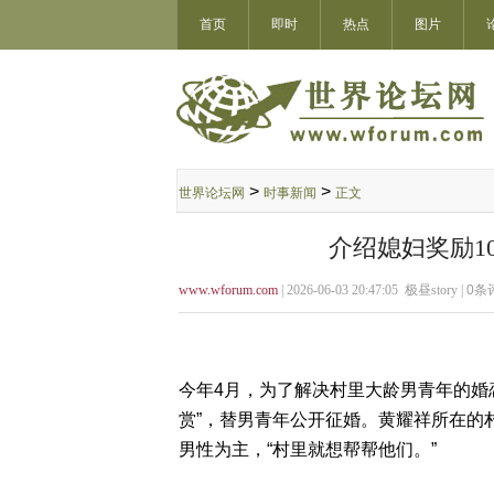
首页
即时
热点
图片
>
>
世界论坛网
时事新闻
正文
介绍媳妇奖励10
www.wforum.com
| 2026-06-03 20:47:05 极昼story |
0
条评
今年4月，为了解决村里大龄男青年的婚
赏”，替男青年公开征婚。黄耀祥所在的村
男性为主，“村里就想帮帮他们。”