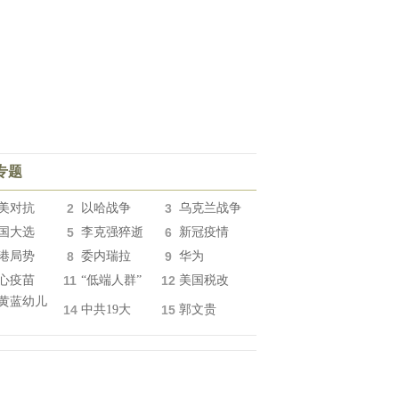
专题
美对抗
2
以哈战争
3
乌克兰战争
国大选
5
李克强猝逝
6
新冠疫情
港局势
8
委内瑞拉
9
华为
心疫苗
11
“低端人群”
12
美国税改
黄蓝幼儿
14
中共19大
15
郭文贵