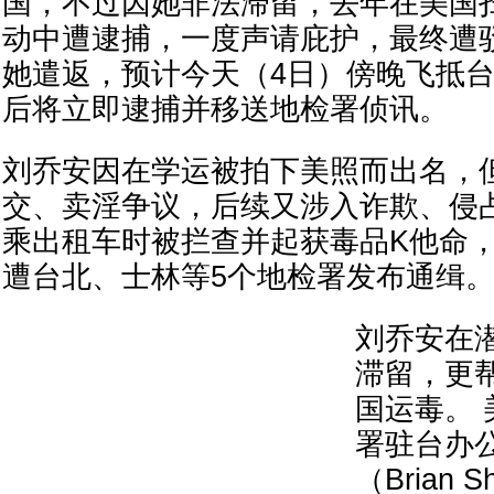
国，不过因她非法滞留，去年在美国
动中遭逮捕，一度声请庇护，最终遭
她遣返，预计今天（4日）傍晚飞抵
后将立即逮捕并移送地检署侦讯。
刘乔安因在学运被拍下美照而出名，
交、卖淫争议，后续又涉入诈欺、侵
乘出租车时被拦查并起获毒品K他命
遭台北、士林等5个地检署发布通缉
刘乔安在
滞留，更
国运毒。
署驻台办
（Brian 