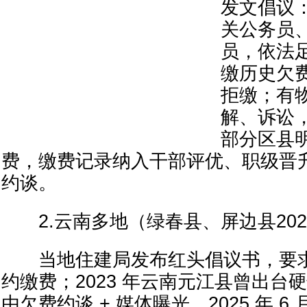
发文倡议
关公务员
员，依法
缴历史欠
拒缴；有
解、诉讼
部分区县
费，缴费记录纳入干部评优、职级晋
约谈。
2.云南多地（绿春县、屏边县2026
当地住建局发布红头倡议书，要求
约缴费；2023 年云南元江县曾出台
由欠费约谈 + 媒体曝光，2025 年 