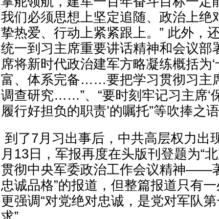
掌舵领航，建军一百年奋斗目标一定
我们必须思想上坚定追随、政治上绝
挚热爱、行动上紧紧跟上。” 此外，
统一到习主席重要讲话精神和会议部署
席将新时代政治建军方略凝练概括为‘
富、体系完备……要把学习贯彻习主
调查研究……”、“要时刻牢记习主席
履行好担负的职责’的嘱托”等吹捧之
到了7月习出事后，中共高层权力出现
月13日，军报再度在头版刊登题为“
贯彻中央军委政治工作会议精神——
忠诚品格”的报道，但整篇报道只有一
更强调“对党绝对忠诚，是党对军队第
求”。