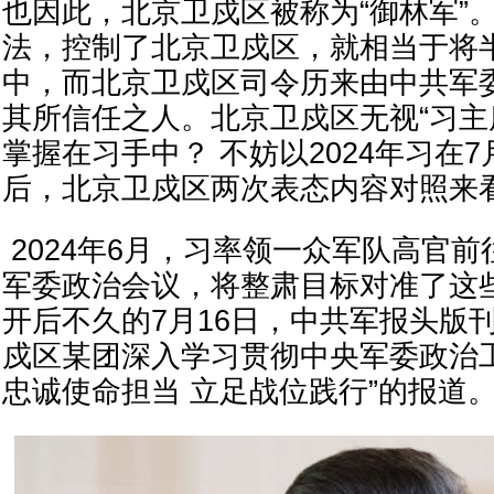
也因此，北京卫戍区被称为“御林军”
法，控制了北京卫戍区，就相当于将
中，而北京卫戍区司令历来由中共军
其所信任之人。北京卫戍区无视“习主
掌握在习手中？ 不妨以2024年习在
后，北京卫戍区两次表态内容对照来
2024年6月，习率领一众军队高官
军委政治会议，将整肃目标对准了这
开后不久的7月16日，中共军报头版
戍区某团深入学习贯彻中央军委政治
忠诚使命担当 立足战位践行”的报道