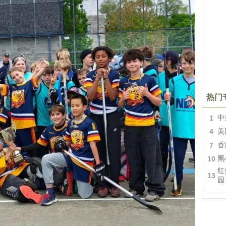
热门
1
中
4
美
7
香
10
黑
红
13
园