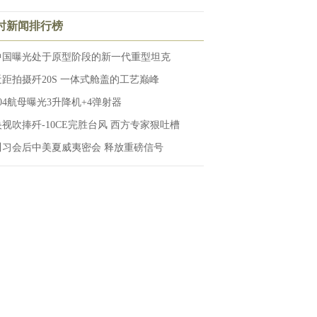
小时新闻排行榜
中国曝光处于原型阶段的新一代重型坦克
近距拍摄歼20S 一体式舱盖的工艺巅峰
004航母曝光3升降机+4弹射器
央视吹捧歼-10CE完胜台风 西方专家狠吐槽
川习会后中美夏威夷密会 释放重磅信号