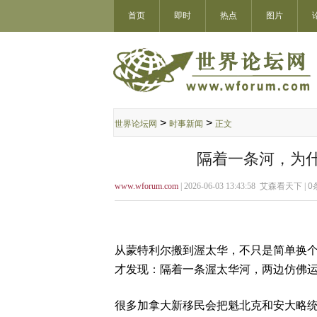
首页
即时
热点
图片
>
>
世界论坛网
时事新闻
正文
隔着一条河，为
www.wforum.com
| 2026-06-03 13:43:58 艾森看天下 |
0
从蒙特利尔搬到渥太华，不只是简单换
才发现：隔着一条渥太华河，两边仿佛
很多加拿大新移民会把魁北克和安大略统