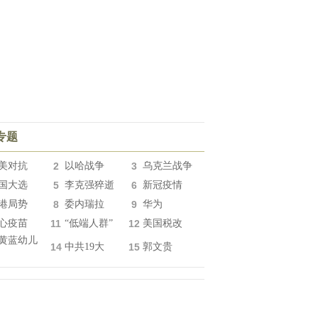
专题
美对抗
2
以哈战争
3
乌克兰战争
国大选
5
李克强猝逝
6
新冠疫情
港局势
8
委内瑞拉
9
华为
心疫苗
11
“低端人群”
12
美国税改
黄蓝幼儿
14
中共19大
15
郭文贵