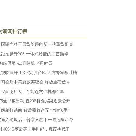
小时新闻排行榜
中国曝光处于原型阶段的新一代重型坦克
近距拍摄歼20S 一体式舱盖的工艺巅峰
004航母曝光3升降机+4弹射器
央视吹捧歼-10CE完胜台风 西方专家狠吐槽
川习会后中美夏威夷密会 释放重磅信号
F-47首飞那天，可能连六代机都不算
075全甲板出动 直20F折叠尾梁近景公开
伊朗越打越凶 背后藏着这五个“胜负手”
被逼入绝境后，普京又签下一道危险命令
中国094G落后美国半世纪，真该换代了