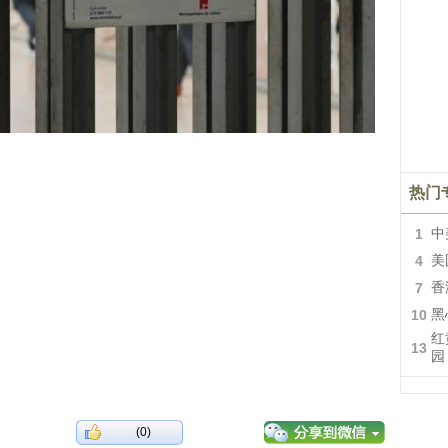
热门
1
中
4
美
7
香
10
黑
红
13
园
(0)