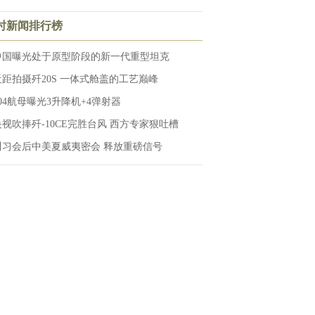
小时新闻排行榜
中国曝光处于原型阶段的新一代重型坦克
近距拍摄歼20S 一体式舱盖的工艺巅峰
004航母曝光3升降机+4弹射器
央视吹捧歼-10CE完胜台风 西方专家狠吐槽
川习会后中美夏威夷密会 释放重磅信号