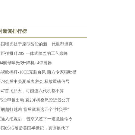
小时新闻排行榜
中国曝光处于原型阶段的新一代重型坦克
近距拍摄歼20S 一体式舱盖的工艺巅峰
004航母曝光3升降机+4弹射器
央视吹捧歼-10CE完胜台风 西方专家狠吐槽
川习会后中美夏威夷密会 释放重磅信号
F-47首飞那天，可能连六代机都不算
075全甲板出动 直20F折叠尾梁近景公开
伊朗越打越凶 背后藏着这五个“胜负手”
被逼入绝境后，普京又签下一道危险命令
中国094G落后美国半世纪，真该换代了