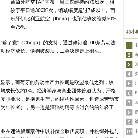
葡萄牙航空TAP宣布，周三仅维持约79班次，相
较于平日逾300班次，缩减幅度超过7成以上。西
班牙伊比利亚航空（Iberia）也预估班次缩减50%
至75%。
48
够了党”（Chega）的支持，通过修订逾100条劳动法
带动经济成长。谈判破裂后，工会决定走上街头。
料显示，葡萄牙的劳动生产力长期是欧盟最低之列，较
年均成长仅约1%。经济学家与商业团体普遍认为，严格
制复职要求，是拖累生产力的结构性因素，也造成劳动市
多为年长者），另一边是深陷约聘等临时合约的年轻工
企业在违法解雇案件中以补偿金取代复职，并松绑外包与