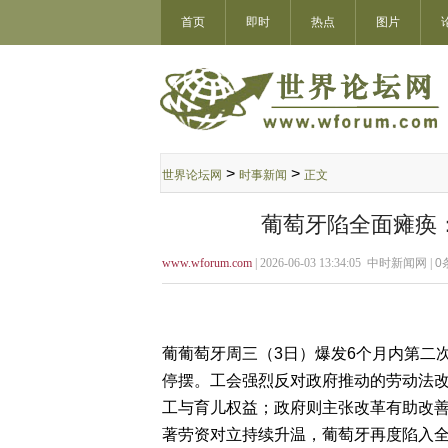
首页
即时
热点
图片
>
>
世界论坛网
时事新闻
正文
葡萄牙陷全面瘫痪：
www.wforum.com
| 2026-06-03 13:34:05 中时新闻网 |
0
葡葡萄牙周三（3日）爆发6个月内第二
停摆。工会强烈反对政府推动的劳动法
工与育儿权益；政府则主张改革有助改
著劳资对立持续升温，葡萄牙再度陷入