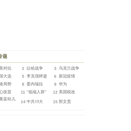
专题
美对抗
2
以哈战争
3
乌克兰战争
国大选
5
李克强猝逝
6
新冠疫情
港局势
8
委内瑞拉
9
华为
心疫苗
11
“低端人群”
12
美国税改
黄蓝幼儿
14
中共19大
15
郭文贵