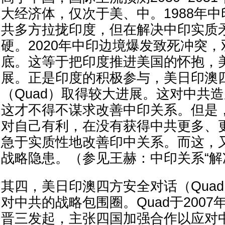
大经济体，仅次于美、中。1988年
共多方拉拢印度，但在解决中印实质
硬。2020年中印边境爆发致死冲突
底。这等于把印度推进美国的怀抱，
展。正是印度的积极参与，美日印澳
（Quad）取得较大进展。这对中共
这才不得不谋求改善中印关系。但是
对自己有利，在没有获得中共更多、
急于实质性地改善印中关系。而这，
战略隐患。（参见王赫：中印关系“解
其四，美日印澳四方安全对话（Qua
对中共的战略包围圈。Quad于200
晋三发起，主张四国加强合作以应对