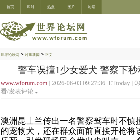
首页
即时
热点
图片
论坛
>
>
世界论坛网
时事新闻
正文
警车误撞1少女爱犬 警察下
www.wforum.com
| 2026-06-03 09:27:36 ETtoday |
0
看/发表评论
澳洲昆士兰传出一名警察驾车时不慎撞
的宠物犬，还在群众面前直接开枪将