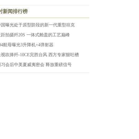
小时新闻排行榜
中国曝光处于原型阶段的新一代重型坦克
近距拍摄歼20S 一体式舱盖的工艺巅峰
004航母曝光3升降机+4弹射器
央视吹捧歼-10CE完胜台风 西方专家狠吐槽
川习会后中美夏威夷密会 释放重磅信号