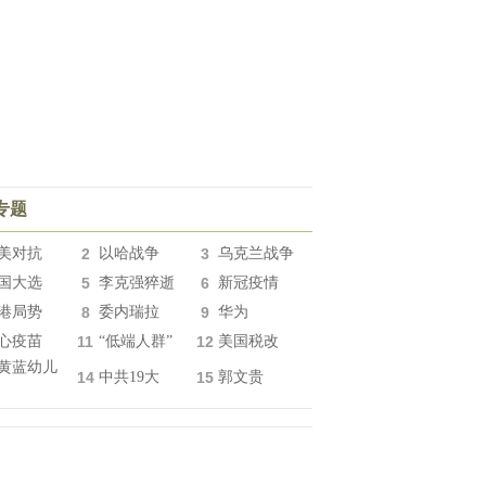
专题
美对抗
2
以哈战争
3
乌克兰战争
国大选
5
李克强猝逝
6
新冠疫情
港局势
8
委内瑞拉
9
华为
心疫苗
11
“低端人群”
12
美国税改
黄蓝幼儿
14
中共19大
15
郭文贵