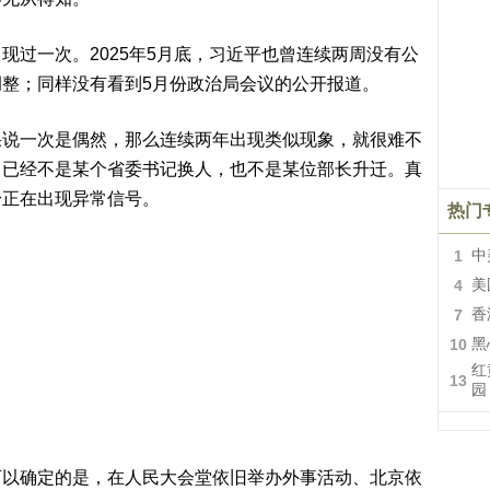
过一次。2025年5月底，习近平也曾连续两周没有公
整；同样没有看到5月份政治局会议的公开报道。
一次是偶然，那么连续两年出现类似现象，就很难不
，已经不是某个省委书记换人，也不是某位部长升迁。真
身正在出现异常信号。
热门
1
中
4
美
7
香
10
黑
红
13
园
确定的是，在人民大会堂依旧举办外事活动、北京依