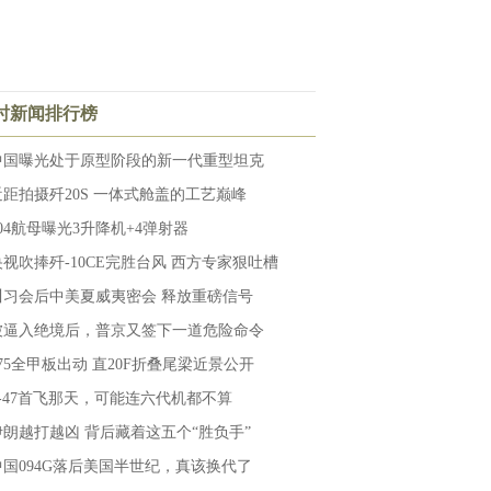
小时新闻排行榜
中国曝光处于原型阶段的新一代重型坦克
近距拍摄歼20S 一体式舱盖的工艺巅峰
004航母曝光3升降机+4弹射器
央视吹捧歼-10CE完胜台风 西方专家狠吐槽
川习会后中美夏威夷密会 释放重磅信号
被逼入绝境后，普京又签下一道危险命令
075全甲板出动 直20F折叠尾梁近景公开
F-47首飞那天，可能连六代机都不算
伊朗越打越凶 背后藏着这五个“胜负手”
中国094G落后美国半世纪，真该换代了