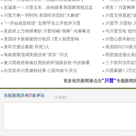
忠诚第一！川普点名，由他接掌美国家情报总监
突发！川普摊牌
川普只剩一周时间 美国经济恐陷“大麻烦”
川普支持度超7
“一开始就是错误” 彭斯罕见公开批评川普
川普币 川普钞
美政府上万律师离职 川普却喊“很棒” 内幕曝光
与川普互呛 纽
美国绿卡新规被部分收回 2类人较受影响
川普心脏年龄比
美军空袭运毒船 炸死3人
美国拟印250
海格塞斯强调美国没有“背弃” 印太
明星接连退出美国
被川普政府偷偷拉黑的四所顶级名校 代价惨重
三个联邦法官起
白宫发布川普健检结果 心脏年龄引关注
川普豪砸1.5万
"川普"
更多相关新闻请点击
专题新闻
0
当前新闻共有
条评论
分享到：