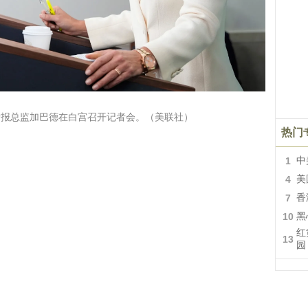
家情报总监加巴德在白宫召开记者会。（美联社）
热门
1
中
4
美
7
香
10
黑
红
13
园