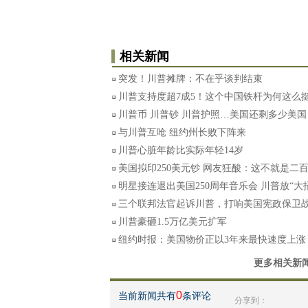
相关新闻
突发！川普摊牌：不在乎谈判结束
川普支持度超7成5！这个中国铁杆为何这么
川普币 川普钞 川普护照…美国还剩多少美国
与川普互呛 纽约州长败下阵来
川普心脏年龄比实际年轻14岁
美国拟印250美元钞 网友狂酸：这不就是二
明星接连退出美国250周年音乐会 川普放“大
三个联邦法官起诉川普，打响美国宪政保卫
川普豪砸1.5万亿美元扩军
纽约时报：美国物价正以3年来最快速度上涨
更多相关新
0
当前新闻共有
条评论
分享到：