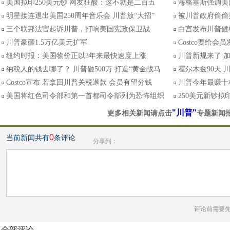
美国拟印250美元钞 网友狂酸：这不就是二百五
海格塞斯强调美国
明星接连退出美国250周年音乐会 川普放“大招”
被川普政府偷偷
三个联邦法官起诉川普，打响美国宪政保卫战
白宫发布川普健
川普豪砸1.5万亿美元扩军
Costco要给
纽约时报：美国物价正以3年来最快速度上涨
川普新规来了 
纳税人的钱去哪了？ 川普砸500万 打造“黄金战马
霍尔木兹90天
Costco宣布 若拿回川普关税退款 会员有望分钱
川普今年最赚十档
美国将红色司令部和第一首都司令部列为恐怖组织
250美元新钞拟
"川普"
更多相关新闻请点击
专题新闻
0
当前新闻共有
条评论
分享到：
评论前需要
全部评论