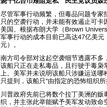
烧千亿台币难阻走私 民主党议员轰
尽管军事行动频繁，但毒品问题专家
只的空袭行动，并未能有效遏止可卡
美国。根据布朗大学（Brown Univer
军事行动的成本目前已高达47亿美元（
元）。
南方司令部对这起空袭细节透露不多
该船只正在走私毒品，且行驶于毒枭
上。美军并未说明该船只涉嫌运送哪
只提到，该船只“由指定的恐怖组织所
川普政府先前已将数个拉丁美洲的贩
织，并主张此举能赋予美军发动致命空