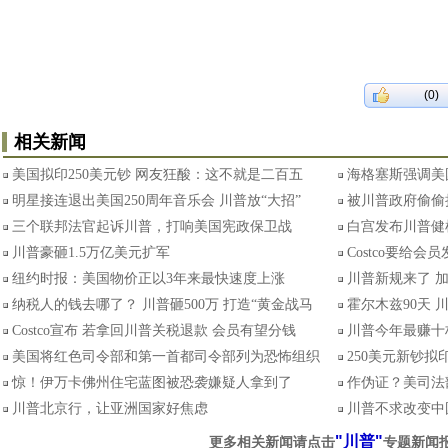
(0)
相关新闻
美国拟印250美元钞 网友狂酸：这不就是二百五
海格塞斯强调美国
明星接连退出美国250周年音乐会 川普放“大招”
被川普政府偷偷
三个联邦法官起诉川普，打响美国宪政保卫战
白宫发布川普健
川普豪砸1.5万亿美元扩军
Costco要给
纽约时报：美国物价正以3年来最快速度上涨
川普新规来了 
纳税人的钱去哪了？ 川普砸500万 打造“黄金战马
霍尔木兹90天
Costco宣布 若拿回川普关税退款 会员有望分钱
川普今年最赚十档
美国将红色司令部和第一首都司令部列为恐怖组织
250美元新钞拟
惊！伊万卡佛州住宅蓝图被恐袭嫌疑人拿到了
作伪证？美司法
川普北京行，让亚洲国家好焦虑
川普不求改变中
"川普"
更多相关新闻请点击
专题新闻