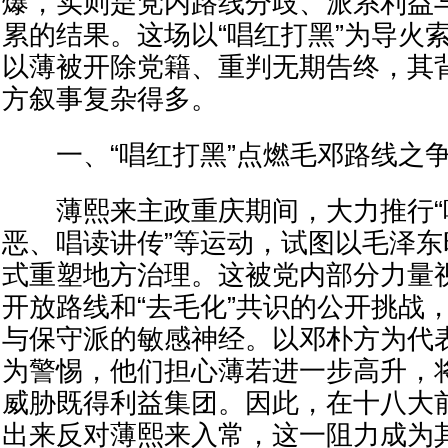
爆，实则是党内路线分歧、派系利益
累的结果。这场以“唱红打黑”为导火
以薄被开除党籍、重判无期告终，其
方叙事复杂得多。
一、“唱红打黑”点燃毛邓路线之
薄熙来主政重庆期间，大力推行“
恶、唱读讲传”等运动，试图以毛泽
式重塑地方治理。这被党内部分力量
开放路线和“去毛化”共识的公开挑战
与保守派的敏感神经。以邓朴方为代
为警惕，他们担心薄若进一步高升，
威胁既得利益集团。因此，在十八大
出来反对薄熙来入常，这一阻力成为