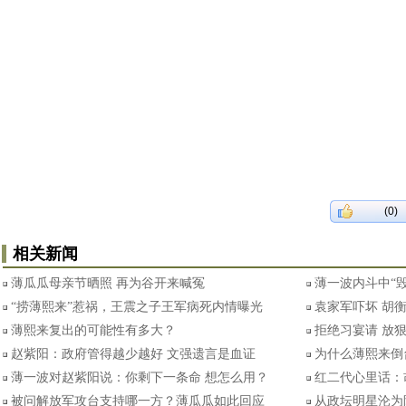
(0)
相关新闻
薄瓜瓜母亲节晒照 再为谷开来喊冤
薄一波内斗中“
“捞薄熙来”惹祸，王震之子王军病死内情曝光
袁家军吓坏 胡
薄熙来复出的可能性有多大？
拒绝习宴请 放
赵紫阳：政府管得越少越好 文强遗言是血证
为什么薄熙来倒
薄一波对赵紫阳说：你剩下一条命 想怎么用？
红二代心里话：
被问解放军攻台支持哪一方？薄瓜瓜如此回应
从政坛明星沦为