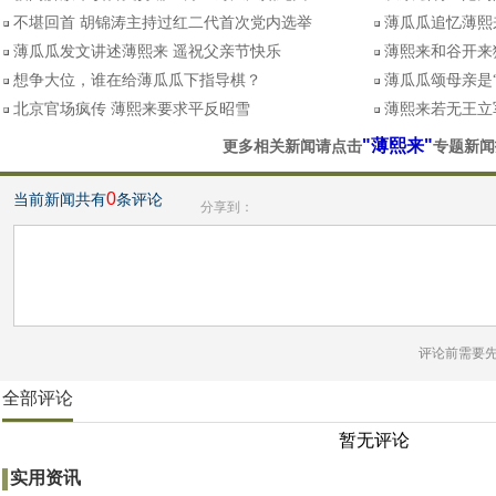
不堪回首 胡锦涛主持过红二代首次党内选举
薄瓜瓜追忆薄熙
薄瓜瓜发文讲述薄熙来 遥祝父亲节快乐
薄熙来和谷开来
想争大位，谁在给薄瓜瓜下指导棋？
薄瓜瓜颂母亲是
北京官场疯传 薄熙来要求平反昭雪
薄熙来若无王立
"薄熙来"
更多相关新闻请点击
专题新闻
0
当前新闻共有
条评论
分享到：
评论前需要
全部评论
暂无评论
实用资讯