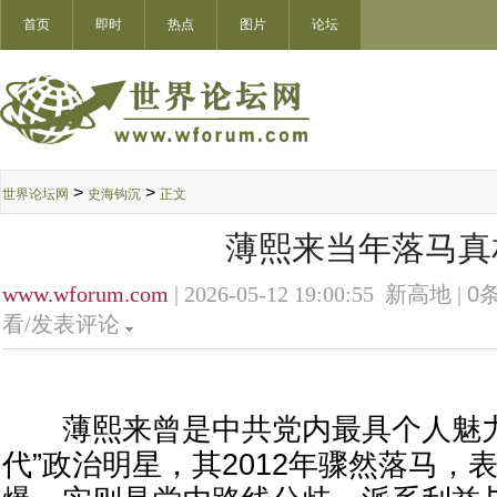
首页
即时
热点
图片
论坛
>
>
世界论坛网
史海钩沉
正文
薄熙来当年落马真
www.wforum.com
| 2026-05-12 19:00:55 新高地 |
0
条
看/发表评论
薄熙来曾是中共党内最具个人魅力
代”政治明星，其2012年骤然落马，