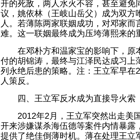
开的死敌，两人水火不容，甚至避免
议，姚依林（王岐山岳父）成为双方
人。若薄陈两家联姻成功，对邓家而
难。这一联姻最终成为压垮薄熙来的
在邓朴方和温家宝的影响下，原本
付的胡锦涛，最终与江泽民达成习上
列永绝后患的策略。注：王立军早在2
人策反。
四、王立军反水成为直接导火索
2012年2月，王立军突然出走美
开来涉嫌谋杀海伍德等案件内情暴露
提供了绝佳倒薄时机。薄在处理王立