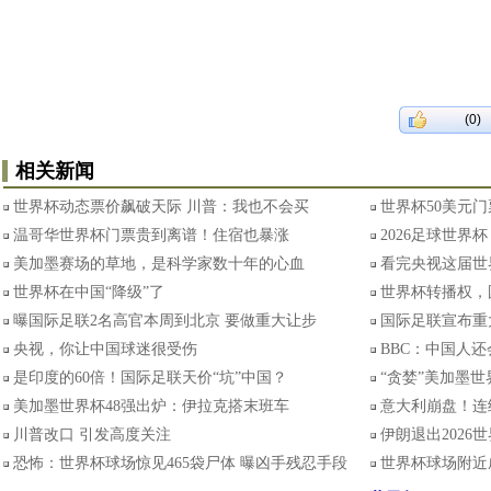
(0)
相关新闻
世界杯动态票价飙破天际 川普：我也不会买
世界杯50美元门
温哥华世界杯门票贵到离谱！住宿也暴涨
2026足球世界
美加墨赛场的草地，是科学家数十年的心血
看完央视这届世
世界杯在中国“降级”了
世界杯转播权，
曝国际足联2名高官本周到北京 要做重大让步
国际足联宣布重
央视，你让中国球迷很受伤
BBC：中国人
是印度的60倍！国际足联天价“坑”中国？
“贪婪”美加墨世
美加墨世界杯48强出炉：伊拉克搭末班车
意大利崩盘！连
川普改口 引发高度关注
伊朗退出2026
恐怖：世界杯球场惊见465袋尸体 曝凶手残忍手段
世界杯球场附近成