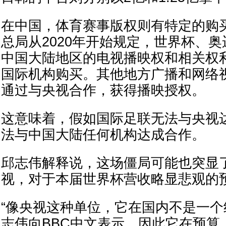
在中国，体育赛事版权则有特定的购
总局从2020年开始规定，世界杯、
中国大陆地区的电视播映权和相关权
国际机构购买。其他地方广播和网络
通过与央视合作，获得播映授权。
这意味着，假如国际足联无法与央视
法与中国大陆任何机构达成合作。
邱志伟解释说，这场僵局可能也突显
视，对于本届世界杯营收略显悲观的
“像央视这种单位，它在国内不是一个
志伟向BBC中文表示，因此它在预算