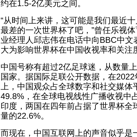
约在1.5-2亿美元之间。
“从时间上来讲，这可能是我们最近
最差的一次世界杯了吧，”曾任乐视
业经理人邱志伟在电话中向BBC中文
大为影响世界杯在中国收视率和关注
中国号称有超过2亿足球迷，从数量
国家。据国际足联公开数据，在202
上，中国观众占全球数字和社交媒体
49.8%，在全球电视线性广播收视中占
印度，两国在四年前占据了世界杯全
量的22.6%。
而现在，中国互联网上的声音似乎是