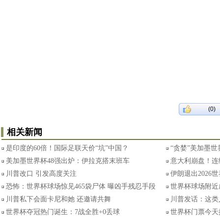
(0)
相关新闻
是印度的60倍！国际足联天价“坑”中国？
“贪婪”美加墨世
美加墨世界杯48强出炉：伊拉克搭末班车
意大利崩盘！连
川普改口 引发高度关注
伊朗退出2026
恐怖：世界杯球场惊见465袋尸体 曝凶手残忍手段
世界杯球场附近成
川普私下会面卡尼和她 还邀请共舞
川普发话：这类
世界杯夺冠热门诞生：7战全胜+0丢球
世界杯门票今天抽