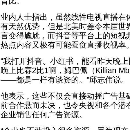
昔比。
业内人士指出，虽然线性电视直播在
有天然优势，但是北美时差令本届世
言变得尴尬，而抖音等平台上的短视
热点内容又极有可能蚕食直播收视率
“我打开抖音、小红书，能看昨天晚
晚上比赛2比1啊，姆巴佩（Killian M
——都是一样有谈资的。”邱志伟说。
他表示，这些不仅会直接动摇广告基
前合作悬而未决，也令央视和各个潜
企业销售任何广告资源。