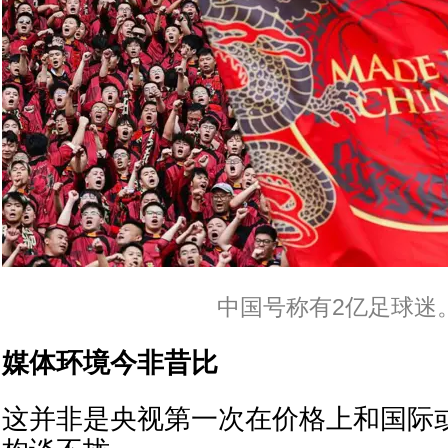
中国号称有2亿足球迷
媒体环境今非昔比
这并非是央视第一次在价格上和国际