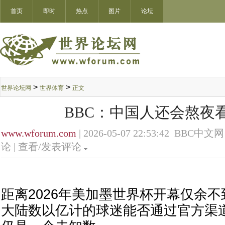
首页
即时
热点
图片
论坛
>
>
世界论坛网
世界体育
正文
BBC：中国人还会熬夜
www.wforum.com
| 2026-05-07 22:53:42 BBC中文网
论 |
查看/发表评论
距离2026年美加墨世界杯开幕仅余不
大陆数以亿计的球迷能否通过官方渠