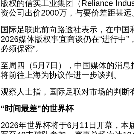
版权的信实工业集团（Reliance Indu
资公司出价2000万，与要价差距甚远
国际足联此前向路透社表示，在中国
2026媒体版权事宜商谈仍在“进行中”
必须保密”。
至周四（5月7日），中国媒体的消息
将前往上海为协议作进一步谈判。
观察人士指，国际足联对市场的判断
“时间最差”的世界杯
2026年世界杯将于6月11日开幕，