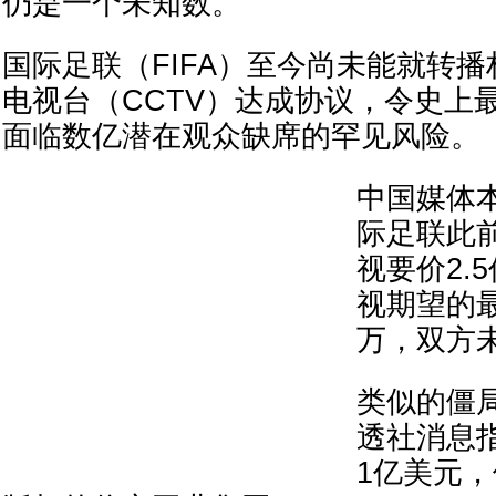
仍是一个未知数。
国际足联（FIFA）至今尚未能就转
电视台（CCTV）达成协议，令史上
面临数亿潜在观众缺席的罕见风险。
中国媒体
际足联此
视要价2.
视期望的最
万，双方
类似的僵
透社消息
1亿美元