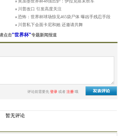
美加墨世界杯48强出炉：伊拉克搭末班车
川普改口 引发高度关注
恐怖：世界杯球场惊见465袋尸体 曝凶手残忍手段
川普私下会面卡尼和她 还邀请共舞
"世界杯"
请点击
专题新闻报道
评论前需要先
登录
或者
注册
哦
暂无评论