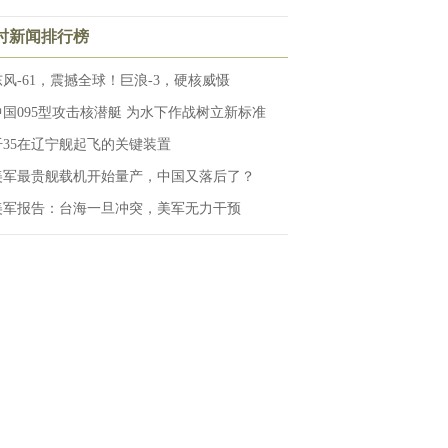
小时新闻排行榜
东风-61，震撼全球！巨浪-3，硬核威慑
中国095型攻击核潜艇 为水下作战树立新标准
歼35在辽宁舰起飞的关键装置
美军最贵舰载机开始量产，中国又落后了？
美军报告：台海一旦冲突，美军无力干预