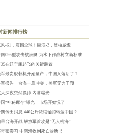
小时新闻排行榜
东风-61，震撼全球！巨浪-3，硬核威慑
中国095型攻击核潜艇 为水下作战树立新标准
歼35在辽宁舰起飞的关键装置
美军最贵舰载机开始量产，中国又落后了？
美军报告：台海一旦冲突，美军无力干预
北大深夜突然换帅 内幕曝光
中国“神秘库存”曝光，市场开始慌了
伊朗传出消息 440公斤浓缩铀拟转运中国？
如果台海开战 解放军首攻是“无人机海”
蔡奇密奏习 中南海收到死亡诊断书