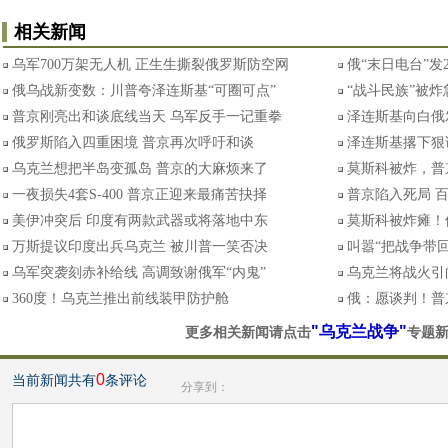
相关新闻
乌军700万架无人机 正生生撕裂俄罗斯防空网
俄“末日电台”发
俄乌战新变数：川普夸泽连斯基“可圈可点”
“战斗民族”被
普京刚亮出和谈底线当天 乌军反手一记重拳
泽连斯基向白俄
俄罗斯陷入四重困境 普京再次呼吁和谈
泽连斯基撂下狠
乌克兰想把半岛变孤岛 普京的大麻烦来了
莫斯科被炸，普
一夜损失4套S-400 普京正迎来最痛苦抉择
普京陷入死局 
美伊冲突后 印度有两款武器或将落地中东
莫斯科被炸瘫！
万斯提议印度出兵乌克兰 被川普一笑否决
叫嚣“把战争带
乌军突袭刻赤补给线 高调致谢俄军“内鬼”
乌克兰将战火引
360度！乌克兰推出前线装甲防护舱
俄：愿谈判！普
"乌克兰战争"
更多相关新闻请点击
专题
0
当前新闻共有
条评论
分享到：