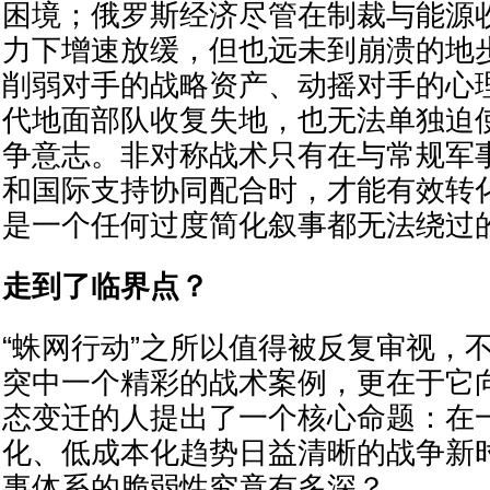
困境；俄罗斯经济尽管在制裁与能源
力下增速放缓，但也远未到崩溃的地
削弱对手的战略资产、动摇对手的心
代地面部队收复失地，也无法单独迫
争意志。非对称战术只有在与常规军
和国际支持协同配合时，才能有效转
是一个任何过度简化叙事都无法绕过
走到了临界点？
“蛛网行动”之所以值得被反复审视，
突中一个精彩的战术案例，更在于它
态变迁的人提出了一个核心命题：在
化、低成本化趋势日益清晰的战争新
事体系的脆弱性究竟有多深？