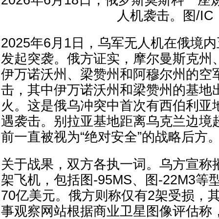
人机袭击。图/IC
2025年6月1日，乌军无人机在俄境
发起突袭。俄方证实，摩尔曼斯克州
伊万诺沃州、梁赞州和阿穆尔州的空
击，其中伊万诺沃州和梁赞州的基地
火。这是俄乌冲突中首次有西伯利亚
遇袭击。别拉亚基地距离乌克兰边境超
前一直被视为“绝对安全”的战略后方
关于战果，双方各执一词。乌方宣称摧
架飞机，包括图-95MS、图-22M3
70亿美元。俄方则称仅有2架受损，
事观察网站根据商业卫星图像评估称，