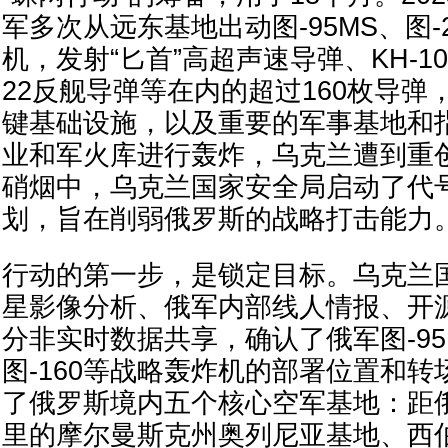
军多次从远东基地出动图-95MS、图-
机，发射“匕首”高超声速导弹、KH-10
22反舰导弹等在内的超过160枚导弹
键基础设施，以及重要的军事基地和
业和军火库进行轰炸，乌克兰遭到重
硝烟中，乌克兰国家安全局启动了代号
划，旨在削弱俄罗斯的战略打击能力
行动的第一步，是锁定目标。乌克兰
星影像分析、俄军内部线人情报、开
分非实时数据共享，确认了俄军图-95M
图-160等战略轰炸机的部署位置和
了俄罗斯境内五个核心空军基地：距俄
里的摩尔曼斯克州奥列尼亚基地、西