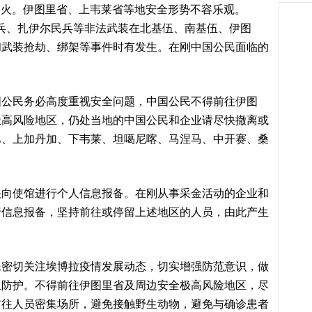
交火。伊图里省、上韦莱省等地安全形势不容乐观。
伊民兵、扎伊尔民兵等非法武装在北基伍、南基伍、伊图
和武装抢劫、绑架等事件时有发生。在刚中国公民面临的
国公民务必高度重视安全问题，中国公民不得前往伊图
极高风险地区，仍处当地的中国公民和企业请尽快撤离或
巴、上加丹加、下韦莱、坦噶尼喀、马涅马、中开赛、桑
快向使馆进行个人信息报备。在刚从事采金活动的企业和
行信息报备，坚持前往或停留上述地区的人员，由此产生
民密切关注埃博拉疫情发展动态，切实增强防范意识，做
生防护。不得前往伊图里省及周边安全极高风险地区，尽
前往人员密集场所，避免接触野生动物，避免与确诊患者