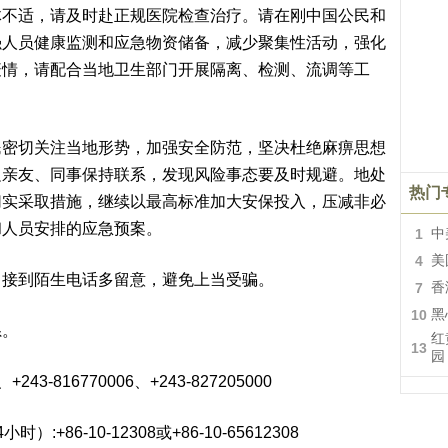
体不适，请及时赴正规医院检查治疗。请在刚中国公民和
强人员健康监测和应急物资储备，减少聚集性活动，强化
疫情，请配合当地卫生部门开展隔离、检测、流调等工
民密切关注当地形势，加强安全防范，坚决杜绝麻痹思想
边亲友、同事保持联系，发现风险事态要及时规避。地处
热门
切实采取措施，继续以最高标准加大安保投入，压减非必
和人员安排的应急预案。
1
中
4
美
，接到陌生电话多留意，避免上当受骗。
7
香
10
黑
系。
红
13
园
43-816770006、+243-827205000
86-10-12308或+86-10-65612308