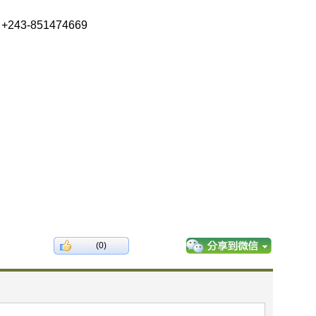
-851474669
(0)