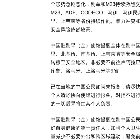
全形势急剧恶化，刚军和M23持续激烈
M23、ADF、CODECO、马伊—马
里、上韦莱等省份持续作乱。暴力冲突
安全风险依然较高。
中国驻刚果（金）使馆提醒全体在刚中
里、北基伍、南基伍、上韦莱省等安全
转移至安全地区。非必要不前往卢阿拉
库鲁、洛马米、上洛马米等9省。
已在当地的中国公民如尚未报备，请尽
个人请尽快向使馆进行报备。对拒不进
的一切后果将由其个人负责。
中国驻刚果（金）使馆提醒在刚中国公
好自身健康的第一责任人，加强个人卫
量减少不必要外出和跨区域流动，避免