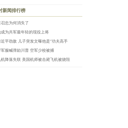
小时新闻排行榜
张召忠为何消失了
他成为共军最年轻的现役上将
习近平劲敌 儿子突发文曝他是“功夫高手
穿军服喊弹劾川普 空军少校被捕
飞机降落失联 美国机师被击毙飞机被烧毁