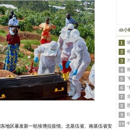
48
刚东地区暴发新一轮埃博拉疫情。北基伍省、南基伍省安