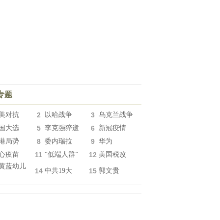
专题
美对抗
2
以哈战争
3
乌克兰战争
国大选
5
李克强猝逝
6
新冠疫情
港局势
8
委内瑞拉
9
华为
心疫苗
11
“低端人群”
12
美国税改
黄蓝幼儿
14
中共19大
15
郭文贵