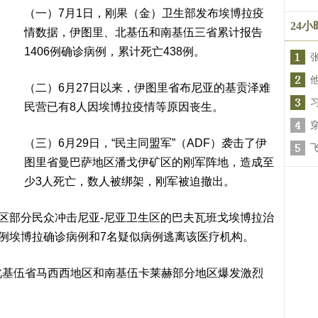
（一）7月1日，刚果（金）卫生部发布埃博拉疫
24
情数据，伊图里、北基伍和南基伍三省累计报告
1406例确诊病例，累计死亡438例。
（二）6月27日以来，伊图里省布尼亚的基贡泽难
民营已有8人因埃博拉疫情等原因丧生。
（三）6月29日，“民主同盟军”（ADF）袭击了伊
图里省曼巴萨地区潘戈伊矿区的刚军阵地，造成至
少3人死亡，数人被绑架，刚军被迫撤出。
地区部分民众冲击尼亚-尼亚卫生区的巴夫瓦班戈埃博拉治
2例埃博拉确诊病例和7名疑似病例逃离该医疗机构。
在北基伍省马西西地区和南基伍卡莱赫部分地区爆发激烈