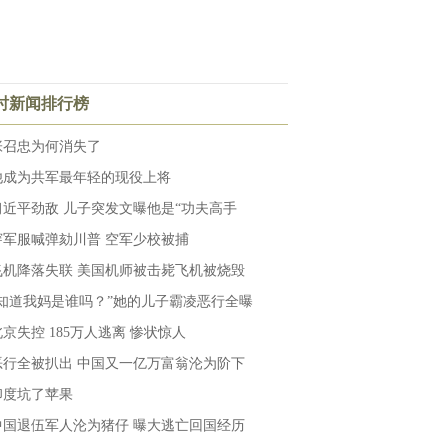
小时新闻排行榜
张召忠为何消失了
他成为共军最年轻的现役上将
习近平劲敌 儿子突发文曝他是“功夫高手
穿军服喊弹劾川普 空军少校被捕
飞机降落失联 美国机师被击毙飞机被烧毁
“知道我妈是谁吗？”她的儿子霸凌恶行全曝
北京失控 185万人逃离 惨状惊人
恶行全被扒出 中国又一亿万富翁沦为阶下
印度坑了苹果
中国退伍军人沦为猪仔 曝大逃亡回国经历