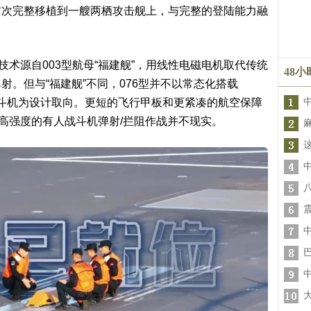
首次完整移植到一艘两栖攻击舰上，与完整的登陆能力融
技术源自003型航母“福建舰”，用线性电磁电机取代传统
48
。但与“福建舰”不同，076型并不以常态化搭载
载战斗机为设计取向。更短的飞行甲板和更紧凑的航空保障
持高强度的有人战斗机弹射/拦阻作战并不现实。