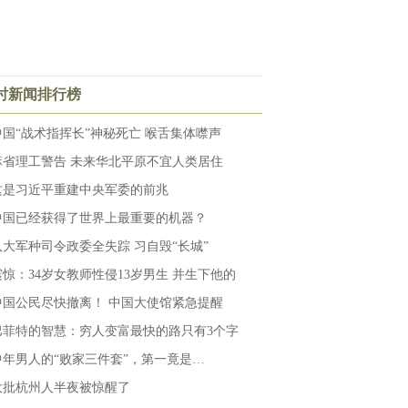
小时新闻排行榜
中国“战术指挥长”神秘死亡 喉舌集体噤声
麻省理工警告 未来华北平原不宜人类居住
这是习近平重建中央军委的前兆
中国已经获得了世界上最重要的机器？
八大军种司令政委全失踪 习自毁“长城”
震惊：34岁女教师性侵13岁男生 并生下他的
中国公民尽快撤离！ 中国大使馆紧急提醒
巴菲特的智慧：穷人变富最快的路只有3个字
中年男人的“败家三件套”，第一竟是…
大批杭州人半夜被惊醒了