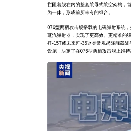
拦阻着舰在内的整套航母式航空架构，
为一体，形成前所未有的组合。
076型两栖攻击舰搭载的电磁弹射系统，
蒸汽弹射器，实现了更高效、更精准的弹射
歼-15T或未来歼-35这类常规起降舰
设施，决定了在076型两栖攻击舰上维