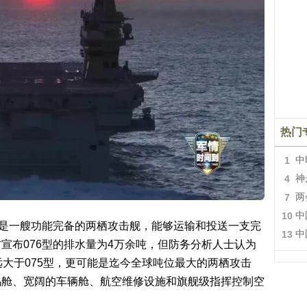
热门
1
中
4
神
7
两
10
中
然是一艘功能完备的两栖攻击舰，能够运输和投送一支完
13
中
宣布076型的排水量为4万余吨，但防务分析人士认为
远大于075型，更可能是迄今全球吨位最大的两栖攻击
坞舱、宽阔的车辆舱、航空维修设施和旗舰级指挥控制空