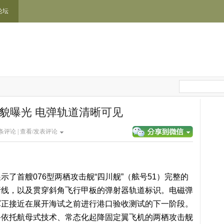
论坛
全貌曝光 电弹轨道清晰可见
条评论 |
查看/发表评论
了首艘076型两栖攻击舰“四川舰”（舷号51）完整的
行线，以及贯穿斜角飞行甲板的弹射器轨道标识。电磁弹
军正接近在展开海试之前进行港口验收测试的下一阶段。
备依托航母式技术、常态化起降固定翼飞机的两栖攻击舰