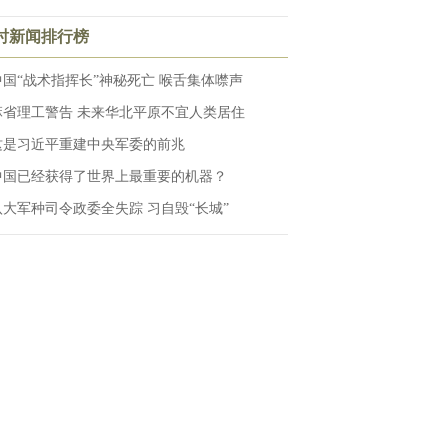
小时新闻排行榜
中国“战术指挥长”神秘死亡 喉舌集体噤声
麻省理工警告 未来华北平原不宜人类居住
这是习近平重建中央军委的前兆
中国已经获得了世界上最重要的机器？
八大军种司令政委全失踪 习自毁“长城”