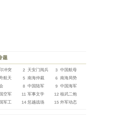
专题
印冲突
2
天安门阅兵
3
中国航母
舟航天
5
南海仲裁
6
南海局势
会
8
中国陆军
9
中国海军
国空军
11
军事文学
12
核武二炮
国军工
14
惩越战场
15
外军动态