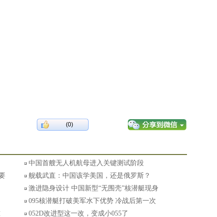
(0)
中国首艘无人机航母进入关键测试阶段
要
舰载武直：中国该学美国，还是俄罗斯？
激进隐身设计 中国新型“无围壳”核潜艇现身
095核潜艇打破美军水下优势 冷战后第一次
准
052D改进型这一改，变成小055了