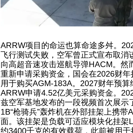
ARRW项目的命运也算命途多舛。20
飞行测试失败，空军曾正式宣布取消
向高超音速攻击巡航导弹HACM。然而
重新申请采购资金，国会在2026财年拨
用于购买AGM-183A。2027财年预
ARRW申请4.52亿美元采购资金。2
兹空军基地发布的一段视频首次展示了
1B“枪骑兵”轰炸机在外部挂架上携带
面。该挂架是负载可适应模块化挂架L
约3400千克的有效载荷，此前被用