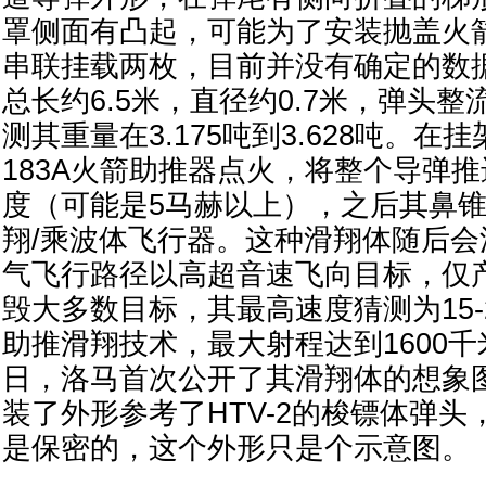
罩侧面有凸起，可能为了安装抛盖火箭
串联挂载两枚，目前并没有确定的数
总长约6.5米，直径约0.7米，弹头整流
测其重量在3.175吨到3.628吨。在
183A火箭助推器点火，将整个导弹
度（可能是5马赫以上），之后其鼻
翔/乘波体飞行器。这种滑翔体随后
气飞行路径以高超音速飞向目标，仅
毁大多数目标，其最高速度猜测为15-
助推滑翔技术，最大射程达到1600千米
日，洛马首次公开了其滑翔体的想象
装了外形参考了HTV-2的梭镖体弹
是保密的，这个外形只是个示意图。