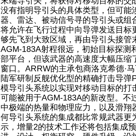
末端导引头，将获得对移动目标的交
没有指明导引头的具体类型，但可能
器、雷达、被动信号寻的导引头或组
将允许在飞行过程中向导弹发送目标
够先飞到大致区域，再由导引头接管
AGM-183A射程很远，初始目标探
部平台，但该武器的高速度大幅压缩
窗口。ARRW的主承包商洛克希德·
陆军研制反舰优化型的精确打击导弹P
模导引头系统以实现对移动目标的打
可能被用于AGM-183A的新改型。
中极端的热量和物理应力，以及滑翔
何导引头系统的集成都比常规武器更
示，增量2的技术工作还将包括集成