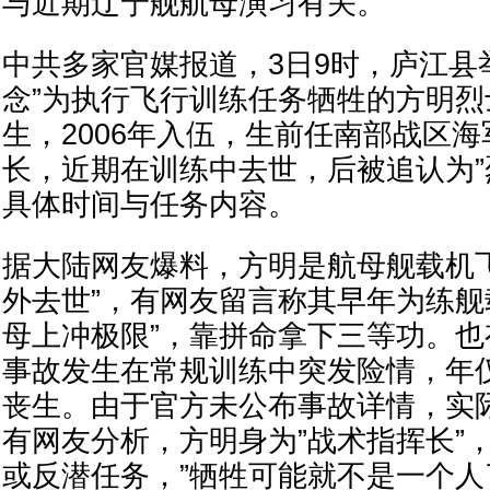
与近期辽宁舰航母演习有关。
中共多家官媒报道，3日9时，庐江县
念”为执行飞行训练任务牺牲的方明烈士
生，2006年入伍，生前任南部战区
长，近期在训练中去世，后被追认为”
具体时间与任务内容。
据大陆网友爆料，方明是航母舰载机飞
外去世”，有网友留言称其早年为练舰
母上冲极限”，靠拼命拿下三等功。
事故发生在常规训练中突发险情，年仅
丧生。由于官方未公布事故详情，实
有网友分析，方明身为”战术指挥长”
或反潜任务，”牺牲可能就不是一个人