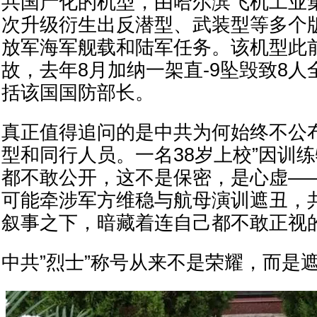
共国产化的机型，由哈尔滨飞机工业
次升级衍生出反潜型、武装型等多个
放军海军舰载和陆军任务。该机型此
故，去年8月加纳一架直-9坠毁致8
括该国国防部长。
真正值得追问的是中共为何始终不公
型和同行人员。一名38岁上校”因训练
都不敢公开，这不是保密，是心虚—
可能牵涉军方维稳与航母演训遮丑，
叙事之下，暗藏着连自己都不敢正视
中共”烈士”称号从来不是荣耀，而是