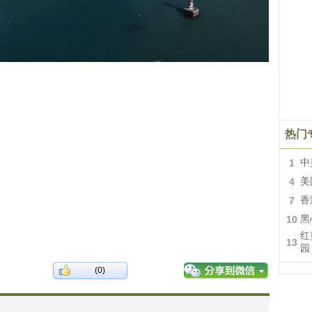
热门
1
中
4
美
7
香
10
黑
红
13
园
(0)