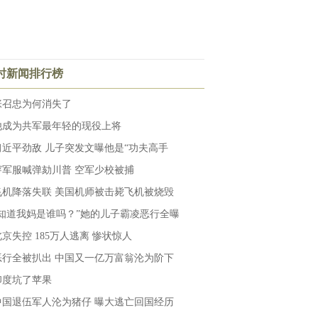
小时新闻排行榜
张召忠为何消失了
他成为共军最年轻的现役上将
习近平劲敌 儿子突发文曝他是“功夫高手
穿军服喊弹劾川普 空军少校被捕
飞机降落失联 美国机师被击毙飞机被烧毁
“知道我妈是谁吗？”她的儿子霸凌恶行全曝
北京失控 185万人逃离 惨状惊人
恶行全被扒出 中国又一亿万富翁沦为阶下
印度坑了苹果
中国退伍军人沦为猪仔 曝大逃亡回国经历