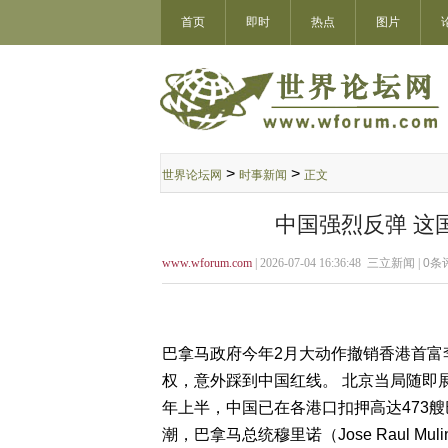
首页
即时
热点
图片
>
>
世界论坛网
时事新闻
正文
中国强烈反弹 这
www.wforum.com
| 2026-07-04 16:36:48 三立新闻 |
0
条评
巴拿马政府今年2月大动作撤销香港首富
权，意外踩到中国红线。 北京当局随即展
年上半，中国已在各港口扣押高达473艘
潮，巴拿马总统穆里诺（Jose Raul M