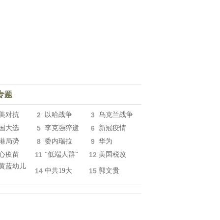
专题
美对抗
2
以哈战争
3
乌克兰战争
国大选
5
李克强猝逝
6
新冠疫情
港局势
8
委内瑞拉
9
华为
心疫苗
11
“低端人群”
12
美国税改
黄蓝幼儿
14
中共19大
15
郭文贵