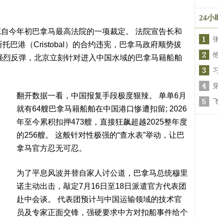
24
自今年初巴拿马最高法院的一项裁定。 法院宣告长和
托巴港（Cristobal）的合约违宪，巴拿马政府顺势拔
强烈反弹，北京立刻针对进入中国水域的巴拿马籍船舶
翻开数据一看，中国报复手段极度狠辣。 单单6月
就有64艘巴拿马籍船舶在中国港口惨遭扣留; 2026
年至今累积扣押473艘，直接狂飙超越2025整年度
的256艘。 这般针对性极强的“查水表”举动，让巴
拿马官方忍无可忍。
为了平息风波并替自家人讨公道，巴拿马总统穆里
诺主动出击，敲定7月16日至18日派遣官方代表团
赴中会谈。 代表团预计与中国运输领域的技术官
员及专家正面交锋，强硬要求中方对扣船事件给个