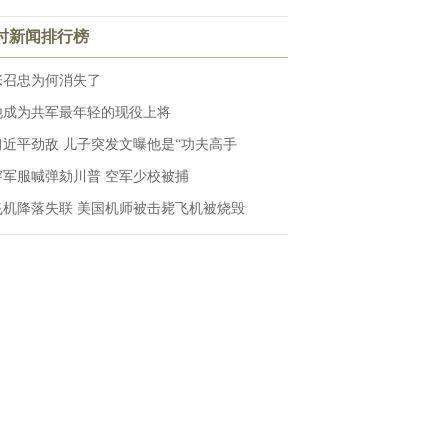
小时新闻排行榜
张召忠为何消失了
他成为共军最年轻的现役上将
习近平劲敌 儿子突发文曝他是“功夫高手
穿军服喊弹劾川普 空军少校被捕
飞机降落失联 美国机师被击毙飞机被烧毁