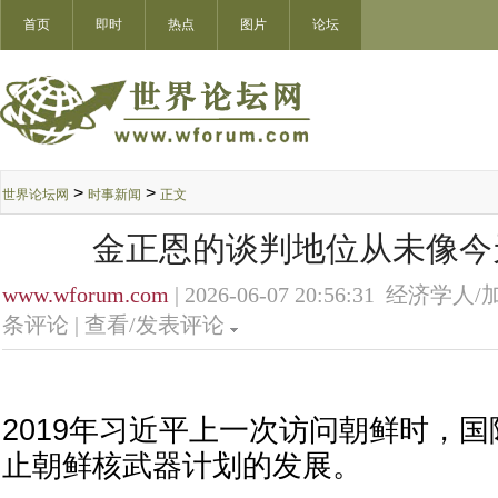
首页
即时
热点
图片
论坛
>
>
世界论坛网
时事新闻
正文
金正恩的谈判地位从未像今
www.wforum.com
| 2026-06-07 20:56:31 经济学人
条评论 |
查看/发表评论
2019年习近平上一次访问朝鲜时，
止朝鲜核武器计划的发展。