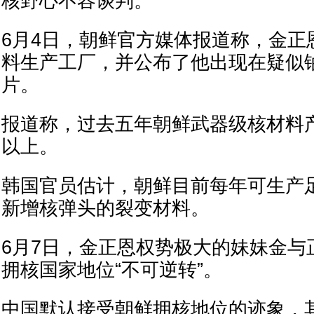
核野心不容谈判。
6月4日，朝鲜官方媒体报道称，金正
料生产工厂，并公布了他出现在疑似
片。
报道称，过去五年朝鲜武器级核材料
以上。
韩国官员估计，朝鲜目前每年可生产足
新增核弹头的裂变材料。
6月7日，金正恩权势极大的妹妹金与
拥核国家地位“不可逆转”。
中国默认接受朝鲜拥核地位的迹象，