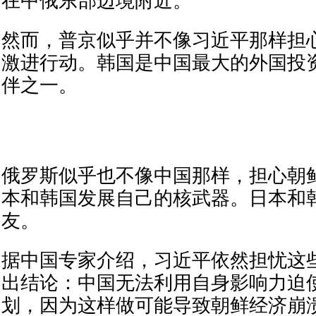
在中俄东部边境附近。
然而，普京似乎并不像习近平那样担
激进行动。韩国是中国最大的外国投
伴之一。
俄罗斯似乎也不像中国那样，担心朝
本和韩国发展自己的核武器。日本和
友。
据中国专家介绍，习近平依然担忧这
出结论：中国无法利用自身影响力迫
划，因为这样做可能导致朝鲜经济崩