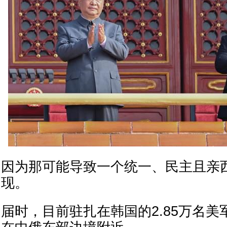
因为那可能导致一个统一、民主且亲
现。
届时，目前驻扎在韩国的2.85万名