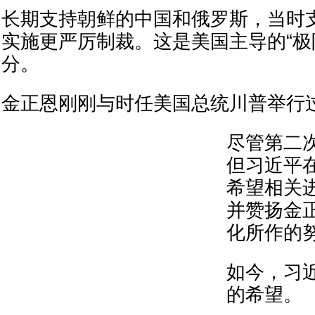
长期支持朝鲜的中国和俄罗斯，当时
实施更严厉制裁。这是美国主导的“极
分。
金正恩刚刚与时任美国总统川普举行
尽管第二
但习近平
希望相关
并赞扬金
化所作的
如今，习
的希望。