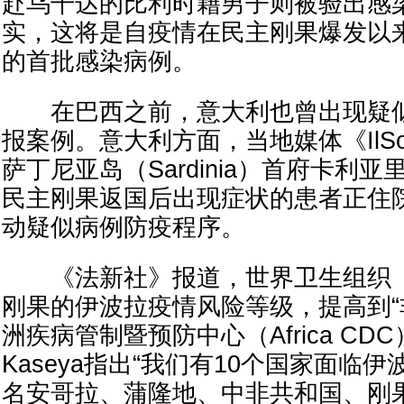
赴乌干达的比利时籍男子则被验出感
实，这将是自疫情在民主刚果爆发以
的首批感染病例。
在巴西之前，意大利也曾出现疑似
报案例。意大利方面，当地媒体《IlSole
萨丁尼亚岛（Sardinia）首府卡利亚里（
民主刚果返国后出现症状的患者正住
动疑似病例防疫程序。
《法新社》报道，世界卫生组织（
刚果的伊波拉疫情风险等级，提高到“
洲疾病管制暨预防中心（Africa CDC
Kaseya指出“我们有10个国家面临
名安哥拉、蒲隆地、中非共和国、刚