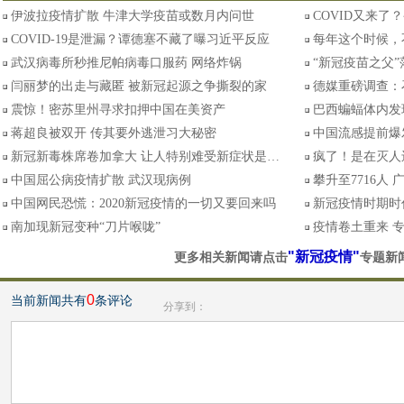
伊波拉疫情扩散 牛津大学疫苗或数月内问世
COVID又来了？
COVID-19是泄漏？谭德塞不藏了曝习近平反应
每年这个时候，
武汉病毒所秒推尼帕病毒口服药 网络炸锅
“新冠疫苗之父
闫丽梦的出走与藏匿 被新冠起源之争撕裂的家
德媒重磅调查：
震惊！密苏里州寻求扣押中国在美资产
巴西蝙蝠体内发
蒋超良被双开 传其要外逃泄习大秘密
中国流感提前爆
新冠新毒株席卷加拿大 让人特别难受新症状是…
疯了！是在灭人
中国屈公病疫情扩散 武汉现病例
攀升至7716人
中国网民恐慌：2020新冠疫情的一切又要回来吗
新冠疫情时期时
南加现新冠变种“刀片喉咙”
疫情卷土重来 
"新冠疫情"
更多相关新闻请点击
专题新
0
当前新闻共有
条评论
分享到：