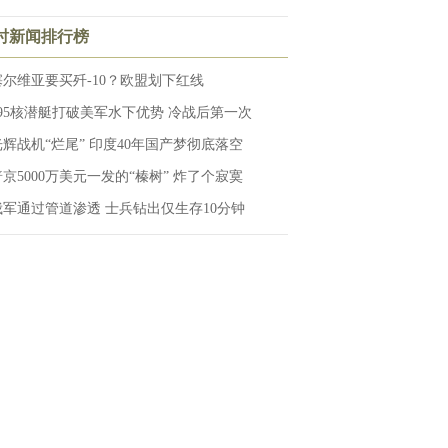
小时新闻排行榜
塞尔维亚要买歼-10？欧盟划下红线
095核潜艇打破美军水下优势 冷战后第一次
光辉战机“烂尾” 印度40年国产梦彻底落空
普京5000万美元一发的“榛树” 炸了个寂寞
俄军通过管道渗透 士兵钻出仅生存10分钟