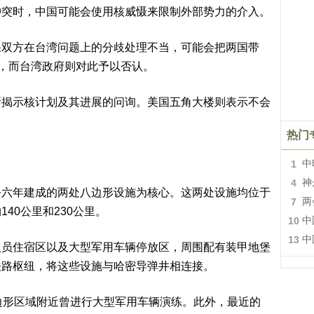
冲突时，中国可能会使用核威慑来限制外部势力的介入。
果双方在台湾问题上的分歧处理不当，可能会把两国带
土，而台湾政府则对此予以否认。
所揭示核计划及其进展的问询。美国五角大楼则表示不会
热门
1
中
4
神
去六年建成的两处八边形设施为核心。这两处设施均位于
7
两
40公里和230公里。
10
中
13
中
人员住宿区以及大型军用车辆停放区，周围配有装甲地堡
铁路枢纽，将这些设施与哈密导弹井相连接。
边形区域附近曾进行大型军用车辆演练。此外，最近的