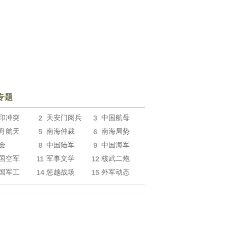
专题
印冲突
2
天安门阅兵
3
中国航母
舟航天
5
南海仲裁
6
南海局势
会
8
中国陆军
9
中国海军
国空军
11
军事文学
12
核武二炮
国军工
14
惩越战场
15
外军动态