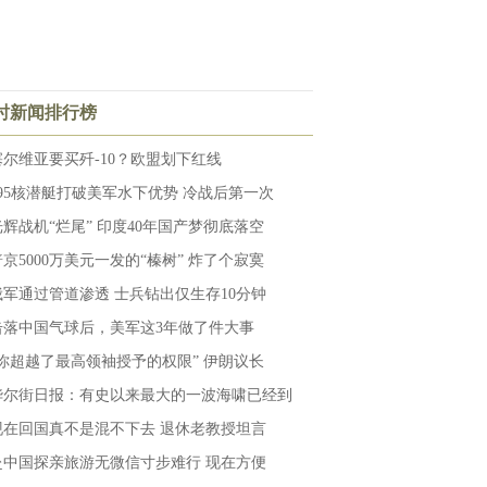
小时新闻排行榜
塞尔维亚要买歼-10？欧盟划下红线
095核潜艇打破美军水下优势 冷战后第一次
光辉战机“烂尾” 印度40年国产梦彻底落空
普京5000万美元一发的“榛树” 炸了个寂寞
俄军通过管道渗透 士兵钻出仅生存10分钟
击落中国气球后，美军这3年做了件大事
“你超越了最高领袖授予的权限” 伊朗议长
华尔街日报：有史以来最大的一波海啸已经到
现在回国真不是混不下去 退休老教授坦言
赴中国探亲旅游无微信寸步难行 现在方便