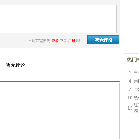
评论前需要先
登录
或者
注册
哦
热门
暂无评论
1
中
4
美
7
香
10
黑
红
13
园