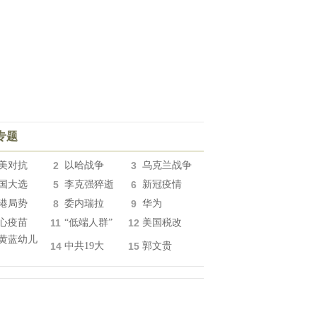
专题
美对抗
2
以哈战争
3
乌克兰战争
国大选
5
李克强猝逝
6
新冠疫情
港局势
8
委内瑞拉
9
华为
心疫苗
11
“低端人群”
12
美国税改
黄蓝幼儿
14
中共19大
15
郭文贵