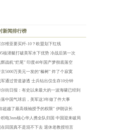
小时新闻排行榜
塞尔维亚要买歼-10？欧盟划下红线
095核潜艇打破美军水下优势 冷战后第一次
光辉战机“烂尾” 印度40年国产梦彻底落空
普京5000万美元一发的“榛树” 炸了个寂寞
俄军通过管道渗透 士兵钻出仅生存10分钟
华尔街日报：有史以来最大的一波海啸已经到
击落中国气球后，美军这3年做了件大事
“你超越了最高领袖授予的权限” 伊朗议长
台积电3nm核心华人携全队归国 中国迎来破局
现在回国真不是混不下去 退休老教授坦言