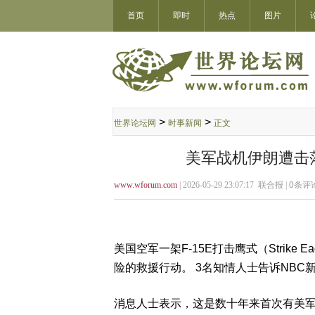
首页
即时
热点
图片
>
>
世界论坛网
时事新闻
正文
美军战机伊朗遭击
www.wforum.com
| 2026-05-29 23:07:17 联合报 |
0
条评论
美国空军一架F-15E打击鹰式（Strik
险的救援行动。 3名知情人士告诉NB
消息人士表示，这是数十年来首次有美