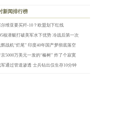
小时新闻排行榜
塞尔维亚要买歼-10？欧盟划下红线
095核潜艇打破美军水下优势 冷战后第一次
光辉战机“烂尾” 印度40年国产梦彻底落空
普京5000万美元一发的“榛树” 炸了个寂寞
俄军通过管道渗透 士兵钻出仅生存10分钟