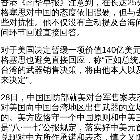
香港《南华早报》注意到，在长达25
格塞思对中国的态度依旧强硬，但与
些对抗性。他不仅没有主动提及台海
问环节回避直接回答。
对于美国决定暂缓一项价值140亿美
格塞思也避免直接回应，称“正如总
台湾的武器销售决策，将由他本人以
来决定”。
28日，中国国防部就美对台军售案表
对美国向中国台湾地区出售武器的立
的。美方应恪守一个中国原则和中美
是“八·一七”公报规定，落实好中美
兑现对中方所作承诺和表态，慎之又