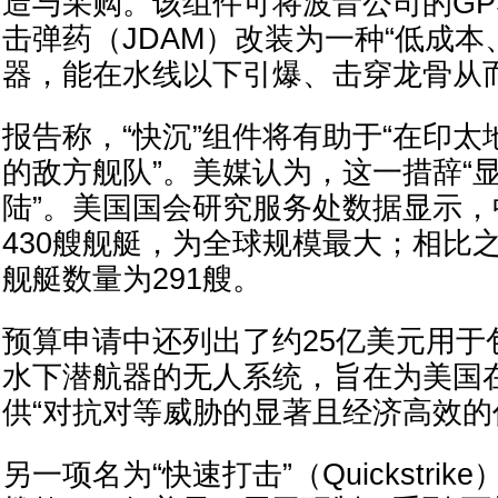
造与采购。该组件可将波音公司的GP
击弹药（JDAM）改装为一种“低成
器，能在水线以下引爆、击穿龙骨从而
报告称，“快沉”组件将有助于“在印
的敌方舰队”。美媒认为，这一措辞“
陆”。美国国会研究服务处数据显示
430艘舰艇，为全球规模最大；相比
舰艇数量为291艘。
预算申请中还列出了约25亿美元用于
水下潜航器的无人系统，旨在为美国
供“对抗对等威胁的显著且经济高效的
另一项名为“快速打击”（Quickstri