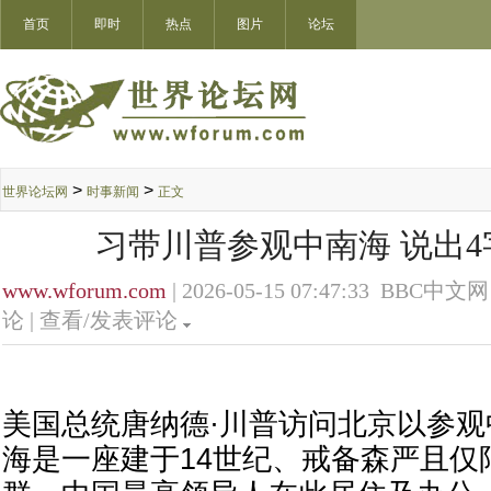
首页
即时
热点
图片
论坛
>
>
世界论坛网
时事新闻
正文
习带川普参观中南海 说出
www.wforum.com
| 2026-05-15 07:47:33 BBC中文网
论 |
查看/发表评论
美国总统唐纳德·川普访问北京以参
海是一座建于14世纪、戒备森严且仅