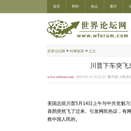
首页
即时
热点
图片
>
>
世界论坛网
时事新闻
正文
川普下车突飞
www.wforum.com
| 2026-05-14 18:32:33 看中国 |
0
条评论
美国总统川普5月14日上午与中共党魁
喜鹊突然飞了过来。引发网民热议，有
救中国人民的。