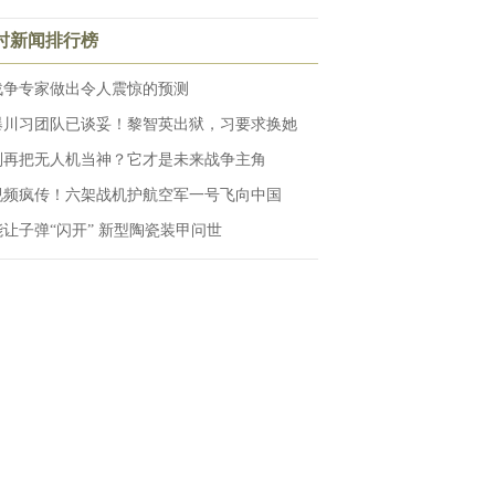
小时新闻排行榜
战争专家做出令人震惊的预测
爆川习团队已谈妥！黎智英出狱，习要求换她
别再把无人机当神？它才是未来战争主角
视频疯传！六架战机护航空军一号飞向中国
能让子弹“闪开” 新型陶瓷装甲问世