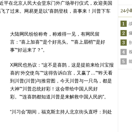
习近平在北京人民大会堂东门外广场举行仪式，欢迎美国
24
飞了过来。网易更是以“喜鹊登枝，喜事来！川普下车
大陆网民纷纷称奇，称难得一见，有网民留
言：“喜上加喜”“是个好兆头。”“喜上眉梢”“是好
事”“好运来了？”。
X网民也热议：“这不是喜鹊，这是提前来给川宝报
喜的‘外交使鸟’”“这得告诉白宫，又赢了…”“昨天看
到川普(川普)与推背图，今天川普与一只鸟，都是
大神”“川普总统好彩！这会带给中国人民好
彩。”“连喜鹊都知道川普是来解救中国人民的”。
“川习会”期间，福克斯主持人北京街头直呼：到处