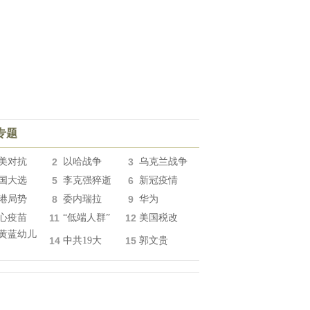
专题
美对抗
2
以哈战争
3
乌克兰战争
国大选
5
李克强猝逝
6
新冠疫情
港局势
8
委内瑞拉
9
华为
心疫苗
11
“低端人群”
12
美国税改
黄蓝幼儿
14
中共19大
15
郭文贵