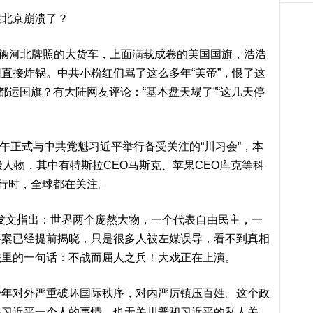
往北京崩溃了？
一辆河北牌照的大货车，上面满载成卷的美国国旗，浩浩
直接炸锅。中共小粉红们骂了这么多年“美帝”，恨了这
都运国旗？有大陆网友评论：“基本盘天塌了”“这几天停
上午正式与中共党魁习近平举行备受关注的“川习会”，本
级人物，其中有特斯拉CEO马斯克、苹果CEO库克等科
进行时，全球都在关注。
台发文指出：世界两个庞然大物，一个代表自由民主，一
答案已经提前揭晓，只是很多人被左媒误导，看不到真相
法里的一句话：不战而屈人之兵！大戏正在上演。
几十年对外严重破坏国际秩序，对内严厉镇压百姓。这个政
关习近平一个人的事情，也无关川普和习近平的私人关