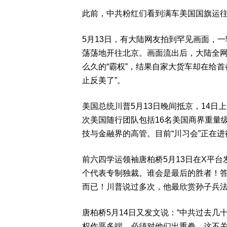
此前，中共粉红们看到满车美国国旗运
5月13日，有大陆网友拍到罕见画面，
荡荡地开往北京。画面流出后，大陆全网
么久的“霸权”，结果自家大货车却在给首
止反美了”。
美国总统川普5月13日晚间抵京，14日
次美国随行团队包括16名美国商界重量
技与金融界的高管。目前“川习会”正在
前六四学运领袖唐柏桥5月13日在X平
个代表专制独裁。谁会是最后的胜者！
而已！川普说过多次，他最欣赏孙子兵
唐柏桥5月14日又发文说：“中共过去
权作恶多端，必须对他们出重拳。这不