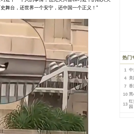
史舞台，还世界一个安宁，还中国一个正义！”
热门
1
中
4
美
7
香
10
黑
红
13
园