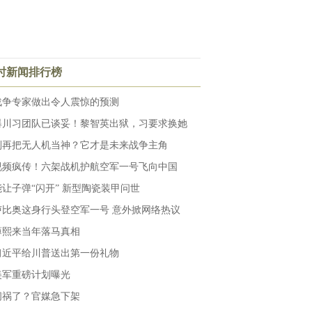
小时新闻排行榜
战争专家做出令人震惊的预测
爆川习团队已谈妥！黎智英出狱，习要求换她
别再把无人机当神？它才是未来战争主角
视频疯传！六架战机护航空军一号飞向中国
能让子弹“闪开” 新型陶瓷装甲问世
卢比奥这身行头登空军一号 意外掀网络热议
薄熙来当年落马真相
习近平给川普送出第一份礼物
美军重磅计划曝光
闯祸了？官媒急下架