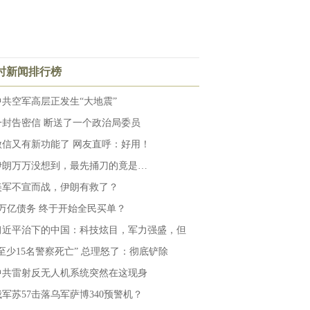
小时新闻排行榜
中共空军高层正发生“大地震”
一封告密信 断送了一个政治局委员
微信又有新功能了 网友直呼：好用！
伊朗万万没想到，最先捅刀的竟是…
美军不宣而战，伊朗有救了？
6万亿债务 终于开始全民买单？
习近平治下的中国：科技炫目，军力强盛，但
“至少15名警察死亡” 总理怒了：彻底铲除
中共雷射反无人机系统突然在这现身
俄军苏57击落乌军萨博340预警机？