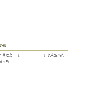
专题
耳其政变
2
ISIS
3
叙利亚局势
鲜局势