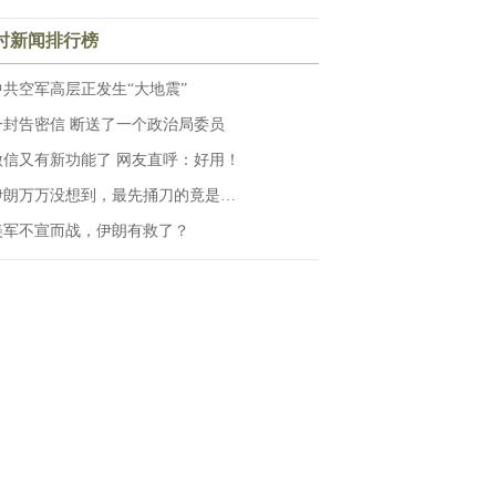
小时新闻排行榜
中共空军高层正发生“大地震”
一封告密信 断送了一个政治局委员
微信又有新功能了 网友直呼：好用！
伊朗万万没想到，最先捅刀的竟是…
美军不宣而战，伊朗有救了？