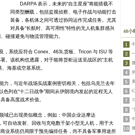
DARPA 表示，未来的“自主星座”将能搭载不
同类型酬载，包括监视侦察、电子作战与动能打击
装备，各机体之间可透过协同运作完成任务。尤其
对具备“长航时、高可用性”特性的无人机集群感兴
48
划、碰撞避免与物流管理能力。
应符合 Conex、463L货板、Tricon 与 ISU 等
署。该机构也透露，对于能将货柜运送至战区的“主机
基、海基或空基系统。
能力，与近年战场实战案例密切相关，包括乌克兰去年
以色列在“十二日战争”期间从伊朗境内发起的近程无人
群具备高度战术价值。
领域已出现类似概念，例如：中国企业达摩达
统，可自动发射、回收与充电数千架小型无人机，用于大
现有商业系统仍局限于预先编排任务，尚不具备军事用途所