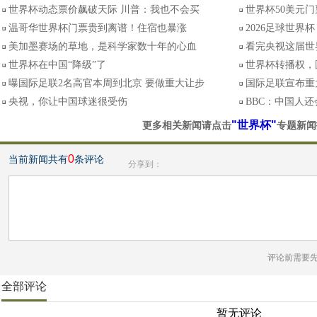
世界杯动态票价飙破天际 川普：我也不会买
世界杯50美元门
温哥华世界杯门票贵到离谱！住宿也暴涨
2026足球世界
美加墨赛场的草地，是科学家数十年的心血
看完央视这届世
世界杯在中国“降级”了
世界杯转播权，
曝国际足联2名高官本周到北京 要做重大让步
国际足联宣布重
央视，你让中国球迷很受伤
BBC：中国人
"世界杯"
更多相关新闻请点击
专题新闻
0
当前新闻共有
条评论
分享到：
评论前需要
全部评论
暂无评论