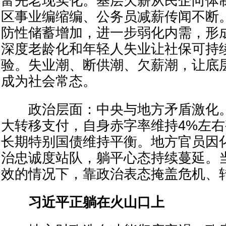
富先老现实化。基层欠薪从民企向体
区事业编缩编、公务员减薪传闻不断
防性储蓄增加，进一步弱化内需，形
深度老龄化和年轻人失业让社保可持
验。失业潮、断供潮、欠薪潮，让底
成为社会常态。
政治层面：中央与地方矛盾激化。
大转移支付，自身赤字率维持4%左
长期特别国债维持平衡。地方官员因
治忠诚度站队，躺平心态持续蔓延。
效的情况下，靠政治表态掩盖危机、
习近平正躺在火山口上