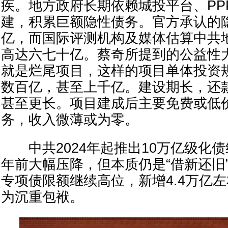
疾。地方政府长期依赖城投平台、PP
建，积累巨额隐性债务。官方承认的隐
亿，而国际评测机构及媒体估算中共
高达六七十亿。蔡奇所提到的公益性
就是烂尾项目，这样的项目单体投资
数百亿，甚至上千亿。建设期长，还款周
甚至更长。项目建成后主要免费或低
务，收入微薄或为零。
中共2024年起推出10万亿级化债组
年前大幅压降，但本质仍是“借新还旧”
专项债限额继续高位，新增4.4万亿
为沉重包袱。