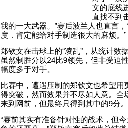
文的底线
直找不到
我的一大武器。”赛后波兰人也直言，
度，肯定能给对手制造很大的麻烦。”
郑钦文在击球上的“凌乱”，从统计数
虽然制胜分以24比9领先，但非受迫性
幅度多于对手。
比赛中，遭遇压制的郑钦文也希望用
得突破，然而效果并不尽如人意。全场
来到网前，但最终只得到其中的9分
“赛前其实有准备针对性的战术，但