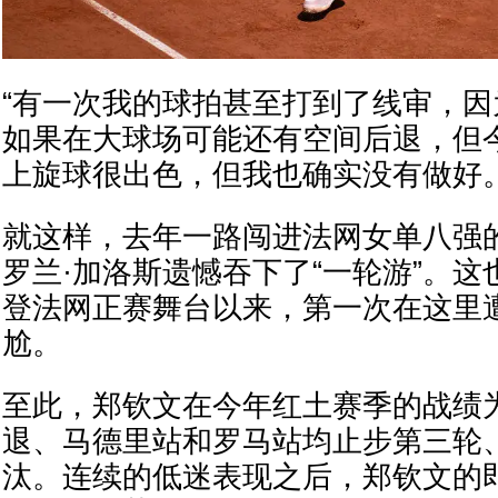
“有一次我的球拍甚至打到了线审，
如果在大球场可能还有空间后退，但
上旋球很出色，但我也确实没有做好。
就这样，去年一路闯进法网女单八强
罗兰·加洛斯遗憾吞下了“一轮游”。这也
登法网正赛舞台以来，第一次在这里
尬。
至此，郑钦文在今年红土赛季的战绩
退、马德里站和罗马站均止步第三轮
汰。连续的低迷表现之后，郑钦文的