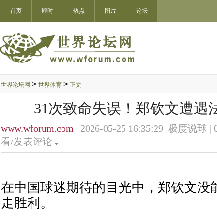
首页
即时
热点
图片
论坛
>
>
世界论坛网
世界体育
正文
31次致命失误！郑钦文遭遇法
www.wforum.com
| 2026-05-25 16:35:29 极度说球 |
看/发表评论
在中国球迷期待的目光中，郑钦文没
走胜利。