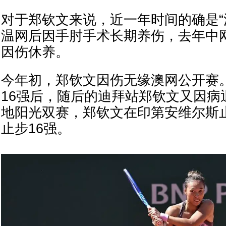
对于郑钦文来说，近一年时间的确是“
温网后因手肘手术长期养伤，去年中
因伤休养。
今年初，郑钦文因伤无缘澳网公开赛
16强后，随后的迪拜站郑钦文又因病
地阳光双赛，郑钦文在印第安维尔斯
止步16强。