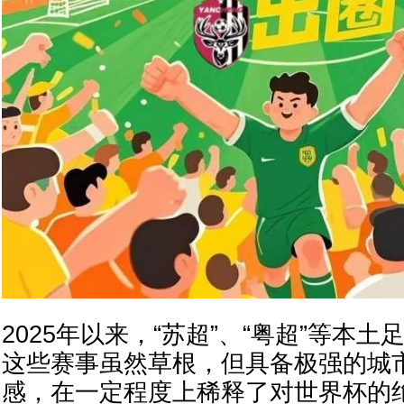
2025年以来，“
苏超
”、“粤超”等本
这些赛事虽然草根，但具备极强的城
感，在一定程度上稀释了对世界杯的