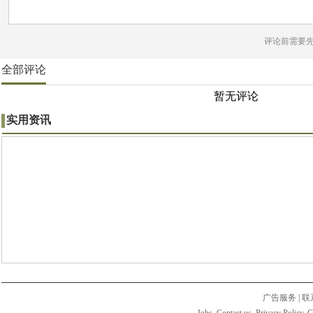
评论前需要
全部评论
暂无评论
实用资讯
广告服务
|
联