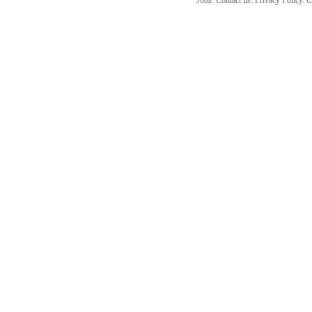
Jobs. Contact us. Privacy Policy