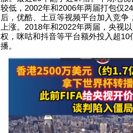
较低，2002年和2006年两届打包仅24
后，优酷、土豆等视频平台加入竞争
上涨。2018年和2022年两届，央视
权，咪咕和抖音等平台额外投入超10
播。