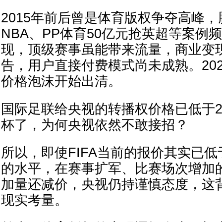
2015年前后曾是体育版权争夺高峰
NBA、PP体育50亿元抢英超等案例
现，顶级赛事虽能带来流量，商业变
告，用户直接付费模式尚未成熟。20
价格泡沫开始出清。
国际足联给央视的转播权价格已低于20
杯了，为何央视依然不敢接招？
所以，即使FIFA当前的报价其实已低于2
的水平，在赛事扩军、比赛场次增加
加量还减价，央视仍持谨慎态度，这
现实考量。