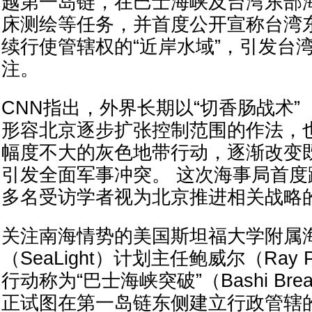
越第一岛链，在巴士海峡及台湾东部
床测绘等任务，并首度公开宣称台湾
续行使管辖权的“近岸水域”，引发台
注。
CNN指出，外界长期以“切香肠战术”（Sala
形容北京逐步扩张控制范围的作法，
幅度不大的灰色地带行动，逐渐改变
引发全面军事冲突。 这次海事局首
多名受访学者视为北京推进相关战略
关注南海情势的美国斯坦福大学附属
（SeaLight）计划主任鲍威尔（Ray 
行动称为“巴士海峡突破”（Bashi Bre
正试图在第一岛链东侧建立行政管辖