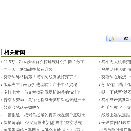
(0)
相关新闻
22.5万！独立媒体首次精确统计俄军阵亡数字
乌军无人机群突
同一天，两场战争都在升级
乌军封锁见效 
莫斯科终将陨落！俄军防线真被打穿了？
莫斯科在燃烧！
俄军当年为何没打进基辅？卢卡申科揭秘
苏-57有点冤？俄
专打七寸！乌克兰找到俄罗斯炮兵的“命门”
扒一下俄军“锆
普京大变局：乌军远程袭击莫斯科越来越严重
乌军袭击莫斯科
普京会承认失败吗？
炸千年教堂，俄
一篇报道，把俄乌战场的真实状况翻个底朝天
战场上连战连胜
保护炼油厂 俄罗斯推出新型“野牛”防空系统
全球首例AI独
美国重启停产装甲车专供乌克兰 单车251万？
“最危险时期已