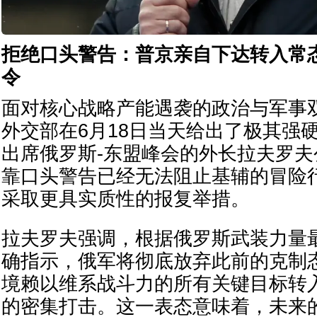
拒绝口头警告：普京亲自下达转入常
令
面对核心战略产能遇袭的政治与军事
外交部在6月18日当天给出了极其强
出席俄罗斯-东盟峰会的外长拉夫罗
靠口头警告已经无法阻止基辅的冒险
采取更具实质性的报复举措。
拉夫罗夫强调，根据俄罗斯武装力量
确指示，俄军将彻底放弃此前的克制
境赖以维系战斗力的所有关键目标转
的密集打击。这一表态意味着，未来