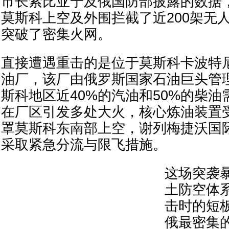
市长索比亚宁及俄国防部披露的数据
莫斯科上空及外围拦截了近200架无
突破了密集火网。
直接遭遇重击的是位于莫斯科卡波特
油厂，该厂由俄罗斯国家石油巨头管
斯科地区近40%的汽油和50%的柴
在厂区引发多处大火，核心炼油装置
罩莫斯科东南部上空，谢列梅捷沃国
采取紧急分流与限飞措施。
这场突袭
土防空体
击时的短
俄最密集