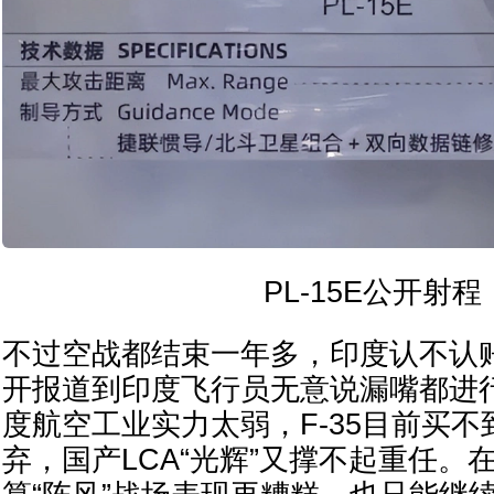
PL-15E公开射程
不过空战都结束一年多，印度认不认
开报道到印度飞行员无意说漏嘴都进
度航空工业实力太弱，F-35目前买不
弃，国产LCA“光辉”又撑不起重任。